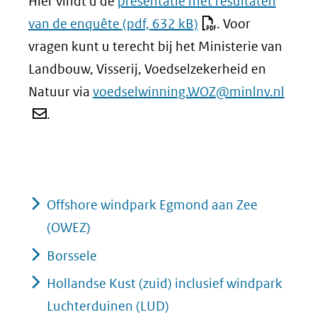
Hier vindt u de
presentatie met resultaten
van de enquête
(pdf, 632 kB)
. Voor
vragen kunt u terecht bij het Ministerie van
Landbouw, Visserij, Voedselzekerheid en
Natuur via
voedselwinning.WOZ@minlnv.nl
.
Offshore windpark Egmond aan Zee
(OWEZ)
Borssele
Hollandse Kust (zuid) inclusief windpark
Luchterduinen (LUD)