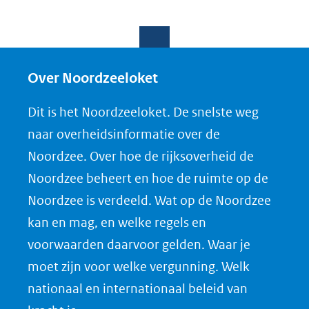
D
D
D
D
e
e
e
o
l
l
l
w
e
e
e
n
Over Noordzeeloket
n
n
n
l
Dit is het Noordzeeloket. De snelste weg
o
o
o
o
naar overheidsinformatie over de
p
p
p
a
Noordzee. Over hoe de rijksoverheid de
F
L
X
d
Noordzee beheert en hoe de ruimte op de
(opent
a
i
P
Noordzee is verdeeld. Wat op de Noordzee
in
c
n
D
nieuw
e
k
F
kan en mag, en welke regels en
venster)
b
e
voorwaarden daarvoor gelden. Waar je
(verwijst
o
d
moet zijn voor welke vergunning. Welk
naar
o
I
nationaal en internationaal beleid van
een
k
n