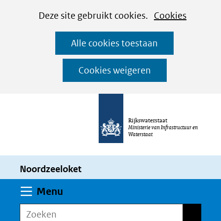
Cookies
Ga
Hier
Deze site gebruikt cookies.
Cookies
instellen
naar
kan
Alle cookies toestaan
de
het
inhoud
gebruik
Cookies weigeren
van
cookies
op
Rijkswaterstaat
deze
Ministerie van Infrastructuur en
Waterstaat
website
worden
Noordzeeloket
toegestaan
of
Uitklappen
Menu
geweigerd.
Zoeken
Zoeken