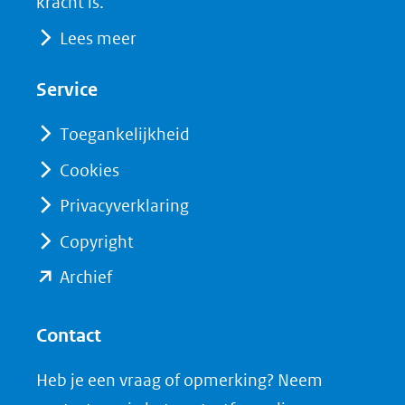
kracht is.
(opent
(opent
andere
Lees meer
in
in
website)
nieuw
nieuw
Service
venster)
venster)
(verwijst
(verwijst
Toegankelijkheid
naar
naar
Cookies
een
een
Privacyverklaring
andere
andere
website)
website)
Copyright
(opent
Archief
in
nieuw
Contact
venster)
Heb je een vraag of opmerking? Neem
(verwijst