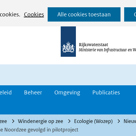
Ga
 cookies.
Cookies
Alle cookies toestaan
naar
de
inhoud
Rijkswaterstaat
Ministerie van Infrastructuur en W
eleid
Beheer
Omgeving
Publicaties
 zee
Windenergie op zee
Ecologie (Wozep)
Nieuw
se Noordzee gevolgd in pilotproject