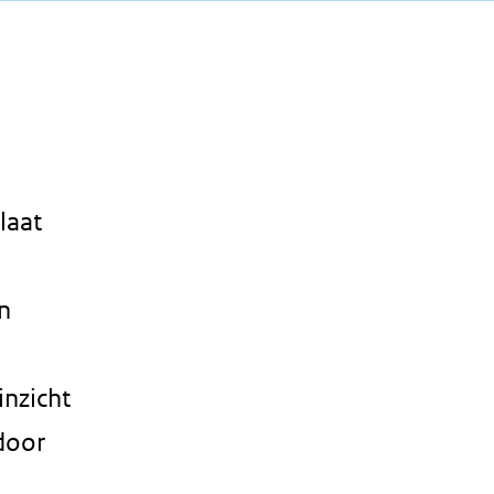
laat
n
inzicht
door