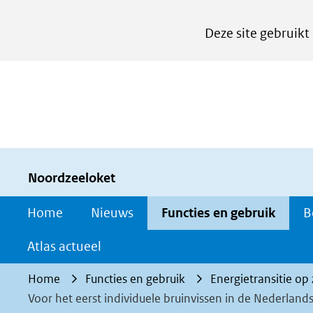
Cookies
Deze site gebruikt
instellen
Hier
kan
het
gebruik
van
cookies
Noordzeeloket
op
Home
Nieuws
Functies en gebruik
B
deze
website
Atlas actueel
worden
Home
Functies en gebruik
Energietransitie op
toegestaan
Voor het eerst individuele bruinvissen in de Nederland
of