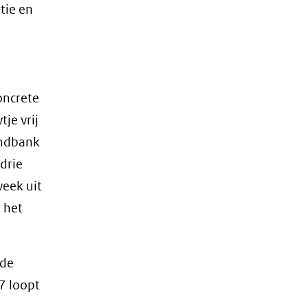
tie en
oncrete
je vrij
andbank
drie
eek uit
 het
lde
7 loopt