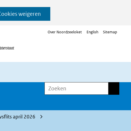
Cookies weigeren
Over Noordzeeloket
English
Sitemap
aterstaat
Zoeken
Zoeken
sflits april 2026