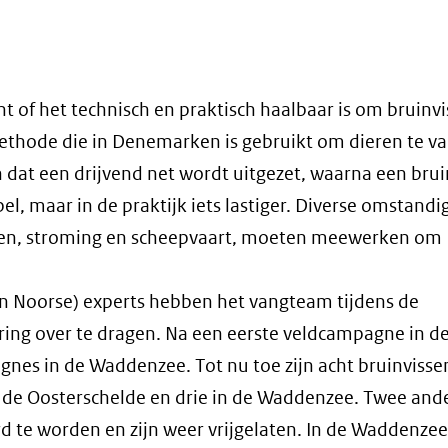
ht of het technisch en praktisch haalbaar is om bruinvi
methode die in Denemarken is gebruikt om dieren te v
 in dat een drijvend net wordt uitgezet, waarna een bru
pel, maar in de praktijk iets lastiger. Diverse omstand
issen, stroming en scheepvaart, moeten meewerken om
 en Noorse) experts hebben het vangteam tijdens de
ng over te dragen. Na een eerste veldcampagne in d
nes in de Waddenzee. Tot nu toe zijn acht bruinvisse
in de Oosterschelde en drie in de Waddenzee. Twee and
d te worden en zijn weer vrijgelaten. In de Waddenzee