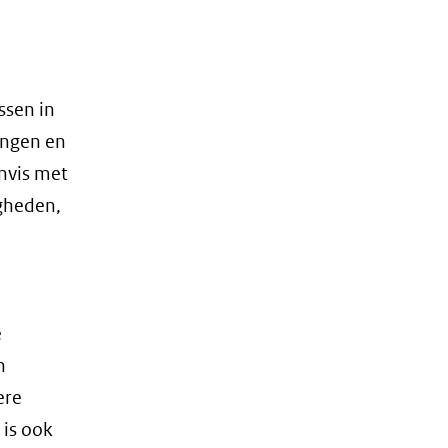
ssen in
angen en
invis met
igheden,
e
n
ere
 is ook