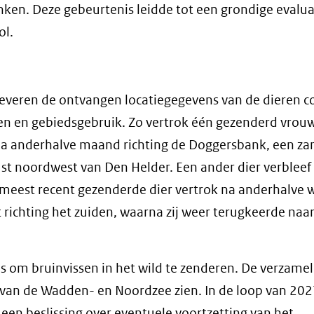
onken. Deze gebeurtenis leidde tot een grondige evalua
ol.
leveren de ontvangen locatiegegevens van de dieren c
n en gebiedsgebruik. Zo vertrok één gezenderd vrouwt
na anderhalve maand richting de Doggersbank, een z
st noordwest van Den Helder. Een ander dier verbleef 
eest recent gezenderde dier vertrok na anderhalve w
richting het zuiden, waarna zij weer terugkeerde naar
 is om bruinvissen in het wild te zenderen. De verzame
k van de Wadden- en Noordzee zien. In de loop van 202
t een beslissing over eventuele voortzetting van het