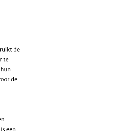
ruikt de
r te
r hun
voor de
en
is een