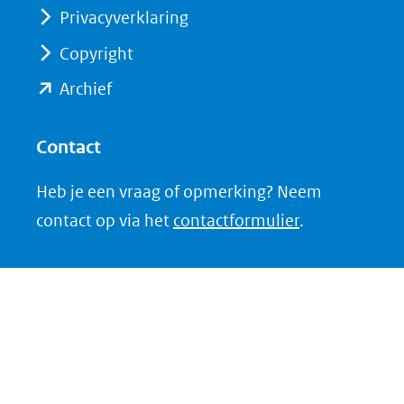
Privacyverklaring
andere
andere
website)
website)
Copyright
(opent
Archief
in
nieuw
Contact
venster)
Heb je een vraag of opmerking? Neem
(verwijst
contact op via het
contactformulier
.
naar
een
andere
website)