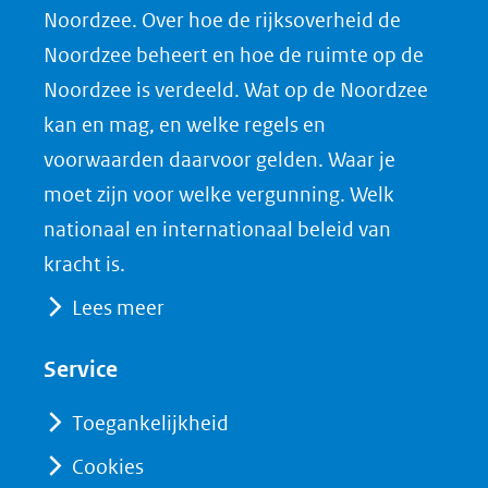
Noordzee. Over hoe de rijksoverheid de
F
L
X
Noordzee beheert en hoe de ruimte op de
(opent
a
i
Noordzee is verdeeld. Wat op de Noordzee
in
c
n
nieuw
e
k
kan en mag, en welke regels en
venster)
b
e
voorwaarden daarvoor gelden. Waar je
(verwijst
o
d
moet zijn voor welke vergunning. Welk
naar
o
I
nationaal en internationaal beleid van
een
k
n
kracht is.
(opent
(opent
andere
Lees meer
in
in
website)
nieuw
nieuw
Service
venster)
venster)
(verwijst
(verwijst
Toegankelijkheid
naar
naar
Cookies
een
een