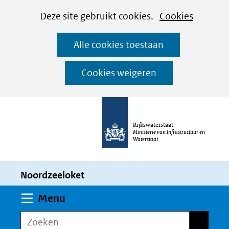
Cookies
Ga
Hier
Deze site gebruikt cookies.
Cookies
instellen
naar
kan
Alle cookies toestaan
de
het
inhoud
gebruik
Cookies weigeren
van
cookies
op
Rijkswaterstaat
deze
Ministerie van Infrastructuur en
Waterstaat
website
worden
Noordzeeloket
toegestaan
of
Uitklappen
Menu
geweigerd.
Zoeken
Zoeken