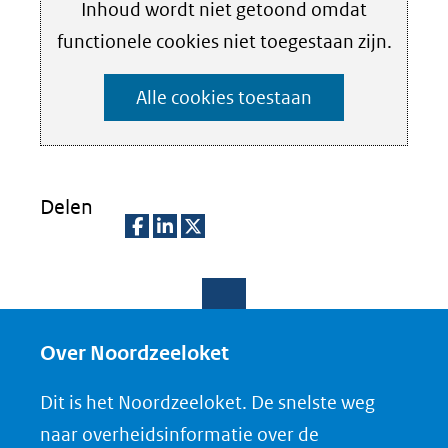
Hier
Inhoud wordt niet getoond omdat
nieuw
Cookies
kan
functionele cookies niet toegestaan zijn.
venster)
instellen
het
(verwijst
Alle cookies toestaan
gebruik
naar
van
een
cookies
andere
op
Delen
website)
deze
D
D
D
website
e
e
e
worden
l
l
l
toegestaan
e
e
e
Over Noordzeeloket
of
n
n
n
geweigerd.
Dit is het Noordzeeloket. De snelste weg
o
o
o
naar overheidsinformatie over de
p
p
p