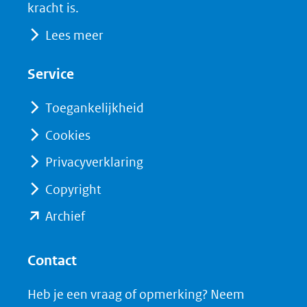
een
k
n
kracht is.
(opent
(opent
andere
Lees meer
in
in
website)
nieuw
nieuw
Service
venster)
venster)
(verwijst
(verwijst
Toegankelijkheid
naar
naar
Cookies
een
een
Privacyverklaring
andere
andere
website)
website)
Copyright
(opent
Archief
in
nieuw
Contact
venster)
Heb je een vraag of opmerking? Neem
(verwijst