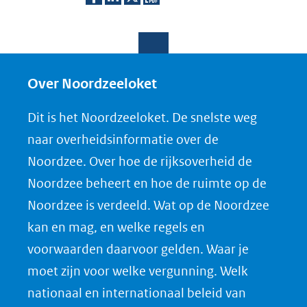
naar
een
D
D
D
D
e
e
e
o
andere
l
l
l
w
website)
e
e
e
n
Over Noordzeeloket
n
n
n
l
Dit is het Noordzeeloket. De snelste weg
o
o
o
o
naar overheidsinformatie over de
p
p
p
a
Noordzee. Over hoe de rijksoverheid de
F
L
X
d
Noordzee beheert en hoe de ruimte op de
(opent
a
i
P
Noordzee is verdeeld. Wat op de Noordzee
in
c
n
D
nieuw
e
k
F
kan en mag, en welke regels en
venster)
b
e
voorwaarden daarvoor gelden. Waar je
(verwijst
o
d
moet zijn voor welke vergunning. Welk
naar
o
I
nationaal en internationaal beleid van