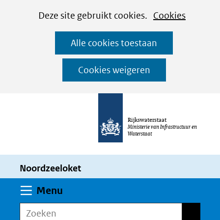
Cookies
Ga
Hier
Deze site gebruikt cookies.
Cookies
instellen
naar
kan
Alle cookies toestaan
de
het
inhoud
gebruik
Cookies weigeren
van
cookies
op
Rijkswaterstaat
deze
Ministerie van Infrastructuur en
Waterstaat
website
worden
Noordzeeloket
toegestaan
of
Uitklappen
Menu
geweigerd.
Zoeken
Zoeken