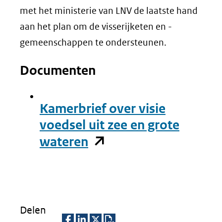
met het ministerie van LNV de laatste hand
aan het plan om de visserijketen en -
gemeenschappen te ondersteunen.
Documenten
Kamerbrief over visie
voedsel uit zee en grote
(opent
wateren
in
nieuw
venster)
(verwijst
Delen