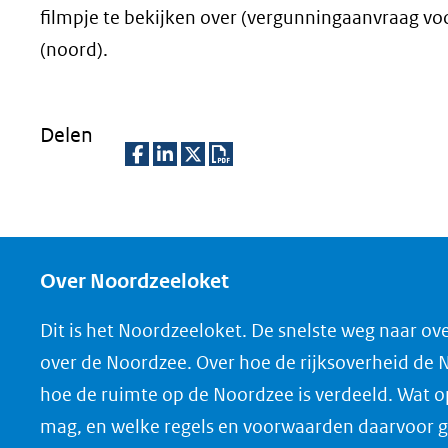
filmpje te bekijken over (vergunningaanvraag v
(noord).
Delen
D
D
D
D
e
e
e
o
l
l
l
w
e
e
e
n
Over Noordzeeloket
n
n
n
l
Dit is het Noordzeeloket. De snelste weg naar ov
o
o
o
o
over de Noordzee. Over hoe de rijksoverheid de
p
p
p
a
hoe de ruimte op de Noordzee is verdeeld. Wat 
F
L
X
d
mag, en welke regels en voorwaarden daarvoor g
(opent
a
i
P