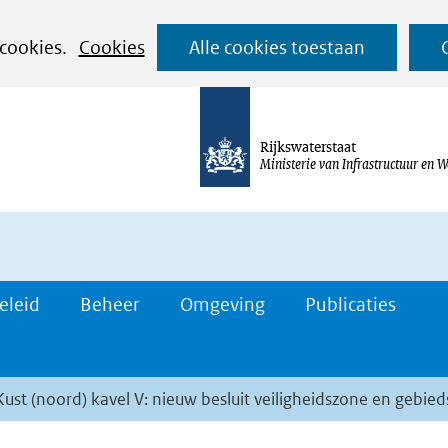
Ga
 cookies.
Cookies
Alle cookies toestaan
naar
de
inhoud
Rijkswaterstaat
Ministerie van Infrastructuur en W
eleid
Beheer
Omgeving
Publicaties
st (noord) kavel V: nieuw besluit veiligheidszone en gebi