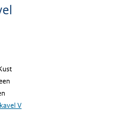
vel
Kust
 een
en
 kavel V