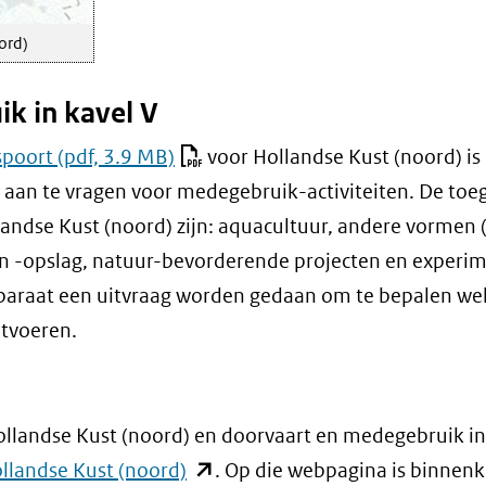
ord)
k in kavel V
spoort
(pdf, 3.9 MB)
voor Hollandse Kust (noord) is
 aan te vragen voor medegebruik-activiteiten. De toe
ndse Kust (noord) zijn: aquacultuur, andere vormen 
 -opslag, natuur-bevorderende projecten en experi
l separaat een uitvraag worden gedaan om te bepalen we
itvoeren.
llandse Kust (noord) en doorvaart en medegebruik in
(opent
landse Kust (noord)
. Op die webpagina is binnenk