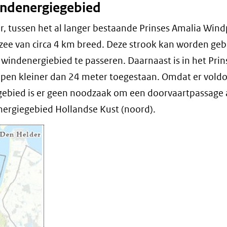
indenergiegebied
nieuw
r, tussen het al langer bestaande Prinses Amalia Win
venster)
zee van circa 4 km breed. Deze strook kan worden gebr
(verwijst
windenergiebied te passeren. Daarnaast is in het Prin
naar
epen kleiner dan 24 meter toegestaan. Omdat er vold
een
gebied is er geen noodzaak om een doorvaartpassage 
energiegebied Hollandse Kust (noord).
andere
website)