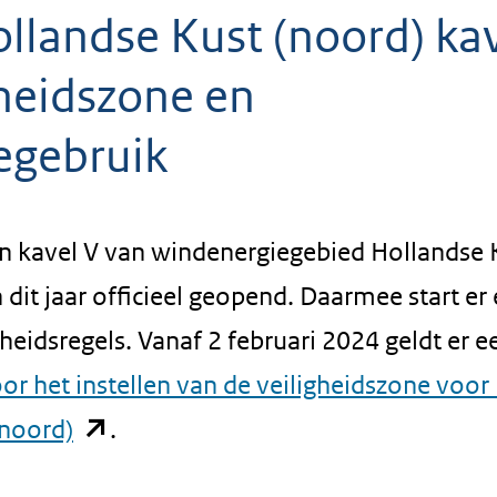
landse Kust (noord) ka
gheidszone en
egebruik
in kavel V van windenergiegebied Hollandse 
 dit jaar officieel geopend. Daarmee start er
heidsregels. Vanaf 2 februari 2024 geldt er e
or het instellen van de veiligheidszone voor
(opent
(noord)
.
in