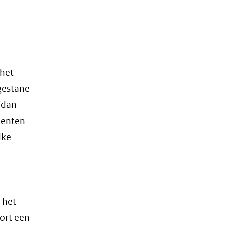
 het
gestane
(dan
menten
lke
 het
ort een