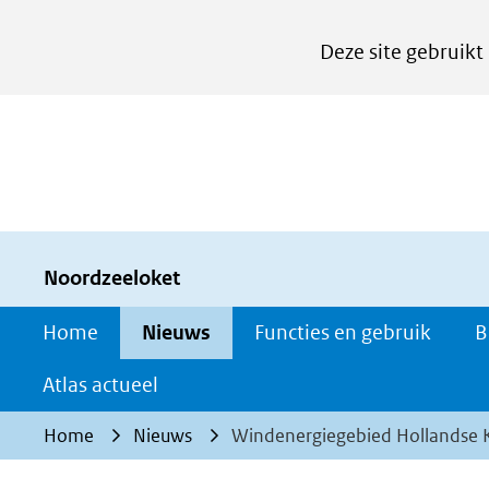
Cookies
Deze site gebruikt
instellen
Hier
kan
het
gebruik
van
cookies
Noordzeeloket
op
Home
Nieuws
Functies en gebruik
B
deze
website
Atlas actueel
worden
Home
Nieuws
Windenergiegebied Hollandse Ku
toegestaan
of