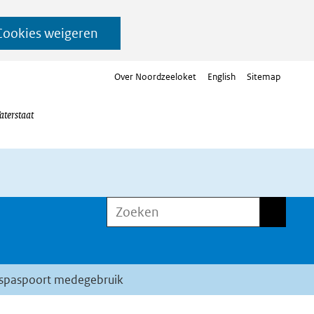
Cookies weigeren
Over Noordzeeloket
English
Sitemap
aterstaat
Zoeken
Zoeken
edspaspoort medegebruik