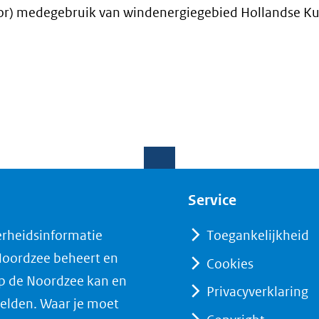
in
oor) medegebruik van windenergiegebied Hollandse Ku
nieuw
venster)
(verwijst
naar
een
andere
website)
Service
erheidsinformatie
Toegankelijkheid
 Noordzee beheert en
Cookies
op de Noordzee kan en
Privacyverklaring
elden. Waar je moet