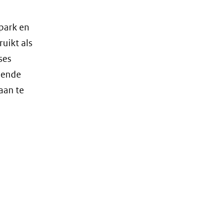
dpark en
uikt als
ses
oende
aan te