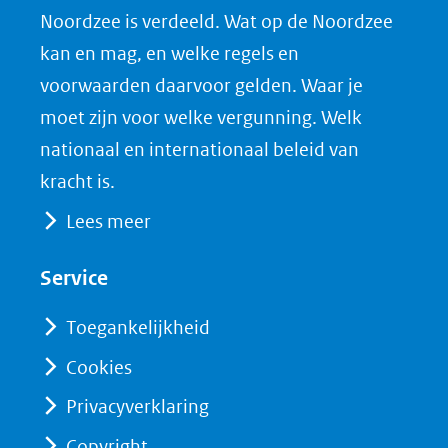
Noordzee is verdeeld. Wat op de Noordzee
in
c
n
D
nieuw
e
k
F
kan en mag, en welke regels en
venster)
b
e
voorwaarden daarvoor gelden. Waar je
(verwijst
o
d
moet zijn voor welke vergunning. Welk
naar
o
I
nationaal en internationaal beleid van
een
k
n
kracht is.
(opent
(opent
andere
Lees meer
in
in
website)
nieuw
nieuw
Service
venster)
venster)
(verwijst
(verwijst
Toegankelijkheid
naar
naar
Cookies
een
een
Privacyverklaring
andere
andere
website)
website)
Copyright