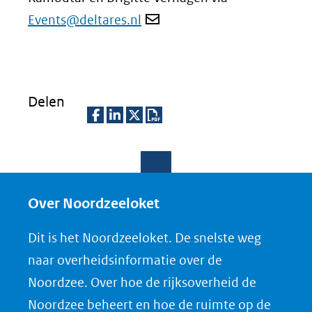
Events@deltares.nl
Delen
D
D
D
D
e
e
e
o
l
l
l
w
e
e
e
n
Over Noordzeeloket
n
n
n
l
Dit is het Noordzeeloket. De snelste weg
o
o
o
o
naar overheidsinformatie over de
p
p
p
a
Noordzee. Over hoe de rijksoverheid de
F
L
X
d
Noordzee beheert en hoe de ruimte op de
(opent
a
i
P