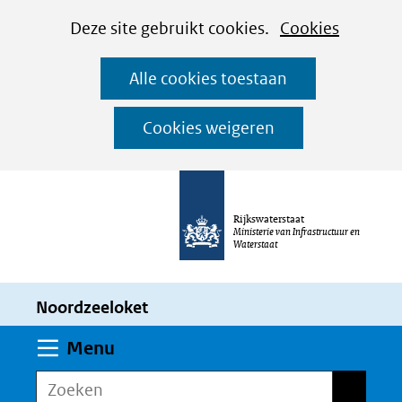
Cookies
Ga
Hier
Deze site gebruikt cookies.
Cookies
instellen
naar
kan
Alle cookies toestaan
de
het
inhoud
gebruik
Cookies weigeren
van
cookies
op
Rijkswaterstaat
deze
Ministerie van Infrastructuur en
Waterstaat
website
worden
Noordzeeloket
toegestaan
of
Uitklappen
Menu
geweigerd.
Zoeken
Zoeken