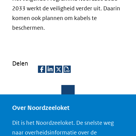
2033 werkt de veiligheid verder uit. Daarin
komen ook plannen om kabels te
beschermen.
Delen
D
D
D
D
e
e
e
o
l
l
l
w
e
e
e
n
Over Noordzeeloket
n
n
n
l
Dit is het Noordzeeloket. De snelste weg
o
o
o
o
naar overheidsinformatie over de
p
p
p
a