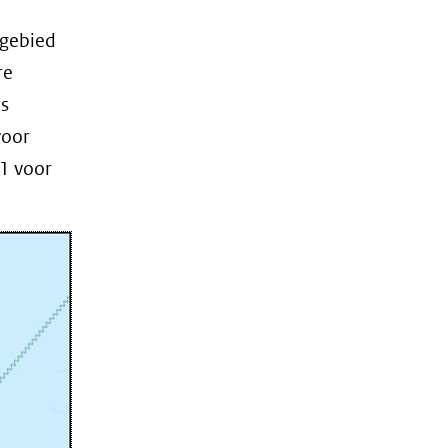
sgebied
re
ls
voor
 1 voor