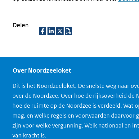
Delen
D
D
D
D
e
e
e
o
l
l
l
w
e
e
e
n
Over Noordzeeloket
n
n
n
l
Dit is het Noordzeeloket. De snelste weg naar ov
o
o
o
o
over de Noordzee. Over hoe de rijksoverheid de
p
p
p
a
hoe de ruimte op de Noordzee is verdeeld. Wat 
F
L
X
d
mag, en welke regels en voorwaarden daarvoor g
(opent
a
i
P
zijn voor welke vergunning. Welk nationaal en in
in
c
n
D
nieuw
e
k
F
van kracht is.