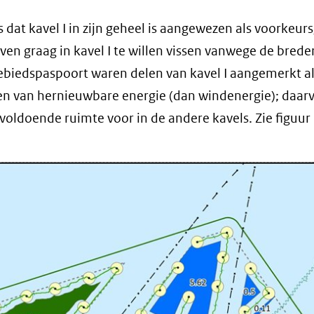
s dat kavel I in zijn geheel is aangewezen als voorkeur
ven graag in kavel I te willen vissen vanwege de brede
gebiedspaspoort waren delen van kavel I aangemerkt a
n van hernieuwbare energie (dan windenergie); daar
oldoende ruimte voor in de andere kavels. Zie figuur