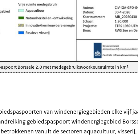
spaspoort Borssele 2.0 met medegebruiksvoorkeursruimte in km²
biedspaspoorten van windenergiegebieden elke vijf ja
andreiking gebiedspaspoort windenergiegebied Borsse
trokkenen vanuit de sectoren aquacultuur, visserij,