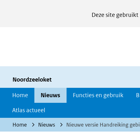
Cookies
Deze site gebruikt
instellen
Hier
kan
het
gebruik
van
cookies
Noordzeeloket
op
Home
Nieuws
Functies en gebruik
B
deze
website
Atlas actueel
worden
Home
Nieuws
Nieuwe versie Handreiking geb
toegestaan
of