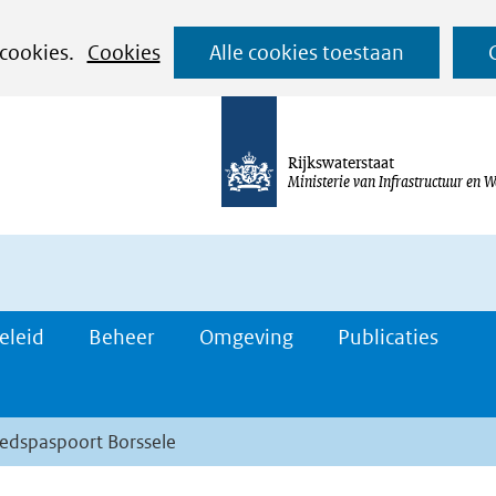
Ga
 cookies.
Cookies
Alle cookies toestaan
naar
de
inhoud
Rijkswaterstaat
Ministerie van Infrastructuur en W
eleid
Beheer
Omgeving
Publicaties
iedspaspoort Borssele