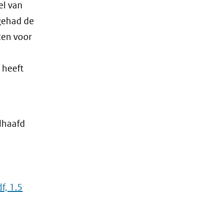
el van
gehad de
ten voor
 heeft
dhaafd
f, 1.5