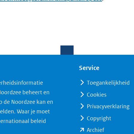
Service
erheidsinformatie
Toegankelijkheid
 Noordzee beheert en
Cookies
op de Noordzee kan en
Privacyverklaring
elden. Waar je moet
Copyright
ternationaal beleid
(opent
Archief