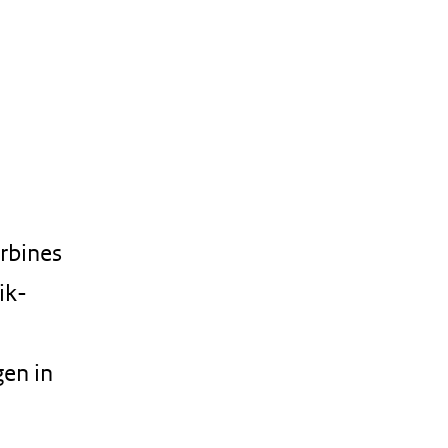
urbines
ik-
gen in