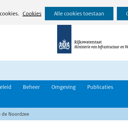
Ga
 cookies.
Cookies
Alle cookies toestaan
naar
de
inhoud
Rijkswaterstaat
Ministerie van Infrastructuur en W
eleid
Beheer
Omgeving
Publicaties
p de Noordzee