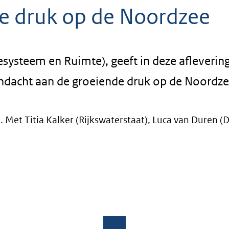
e druk op de Noordzee
ysteem en Ruimte), geeft in deze afleverin
andacht aan de groeiende druk op de Noordze
ent
". Met Titia Kalker (Rijkswaterstaat), Luca van Duren (D
uw
ster)
wijst
r