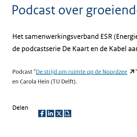
Podcast over groeiend
geweigerd.
Het samenwerkingsverband ESR (Energies
de podcastserie De Kaart en de Kabel a
(op
Podcast "
De strijd om ruimte op de Noordzee
in
en Carola Hein (TU Delft).
nie
ven
Delen
(ver
naa
D
D
D
D
een
e
e
e
o