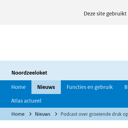
Cookies
Deze site gebruikt
instellen
Hier
kan
het
gebruik
van
cookies
Noordzeeloket
op
Home
Nieuws
Functies en gebruik
B
deze
website
Atlas actueel
worden
Home
Nieuws
Podcast over groeiende druk o
toegestaan
of