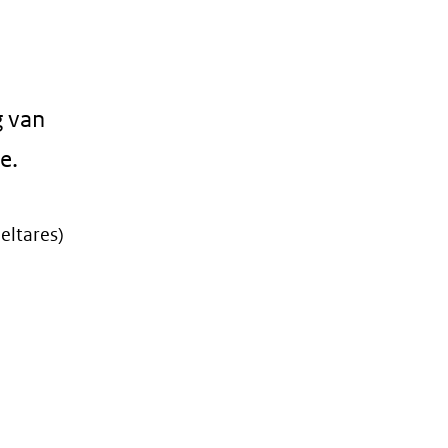
g van
e.
eltares)