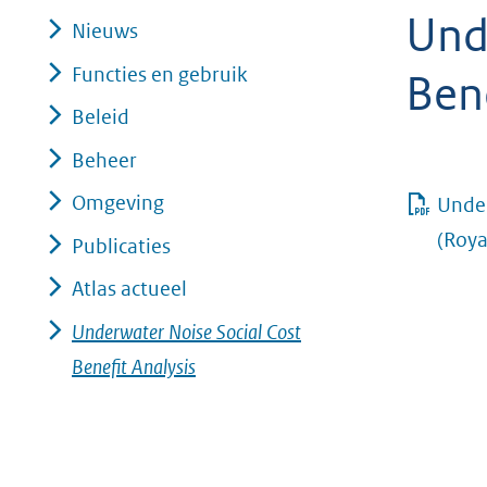
Und
geweigerd.
Nieuws
Functies en gebruik
Bene
Beleid
Beheer
Omgeving
Under
(Roy
Publicaties
Atlas actueel
Underwater Noise Social Cost
Benefit Analysis