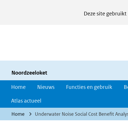
Cookies
Deze site gebruikt
instellen
Hier
kan
het
gebruik
van
cookies
Noordzeeloket
op
Home
Nieuws
Functies en gebruik
B
deze
website
Atlas actueel
worden
Home
Underwater Noise Social Cost Benefit Analys
toegestaan
of