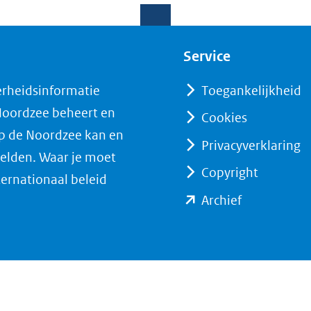
Service
erheidsinformatie
Toegankelijkheid
 Noordzee beheert en
Cookies
op de Noordzee kan en
Privacyverklaring
elden. Waar je moet
Copyright
ternationaal beleid
(opent
Archief
in
nieuw
venster)
(verwijst
naar