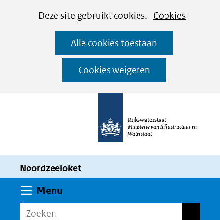
Cookies
Ga
Hier
Deze site gebruikt cookies.
Cookies
instellen
naar
kan
Alle cookies toestaan
de
het
inhoud
gebruik
Cookies weigeren
van
cookies
op
Rijkswaterstaat
deze
Ministerie van Infrastructuur en
Waterstaat
website
worden
Noordzeeloket
toegestaan
of
Uitklappen
Menu
geweigerd.
Zoeken
Zoeken