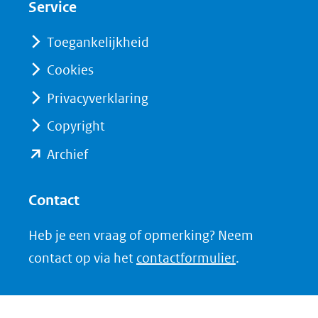
Service
venster)
venster)
(verwijst
(verwijst
Toegankelijkheid
naar
naar
Cookies
een
een
Privacyverklaring
andere
andere
website)
website)
Copyright
(opent
Archief
in
nieuw
Contact
venster)
Heb je een vraag of opmerking? Neem
(verwijst
contact op via het
contactformulier
.
naar
een
andere