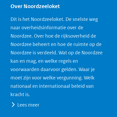
e
e
e
n
Over Noordzeeloket
n
n
n
l
Dit is het Noordzeeloket. De snelste weg
o
o
o
o
naar overheidsinformatie over de
p
p
p
a
Noordzee. Over hoe de rijksoverheid de
F
L
X
d
Noordzee beheert en hoe de ruimte op de
(opent
a
i
P
Noordzee is verdeeld. Wat op de Noordzee
in
c
n
D
nieuw
e
k
F
kan en mag, en welke regels en
venster)
b
e
voorwaarden daarvoor gelden. Waar je
(verwijst
o
d
moet zijn voor welke vergunning. Welk
naar
o
I
nationaal en internationaal beleid van
een
k
n
kracht is.
(opent
(opent
andere
Lees meer
in
in
website)
nieuw
nieuw