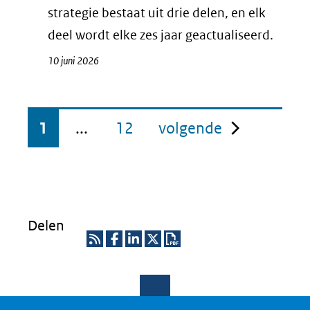
strategie bestaat uit drie delen, en elk
deel wordt elke zes jaar geactualiseerd.
10 juni 2026
pagina
1
...
12
volgende
Delen
R
D
D
D
D
S
e
e
e
o
S
l
l
l
w