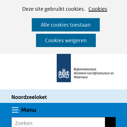
Cookies
Ga
Hier
Deze site gebruikt cookies.
Cookies
instellen
naar
kan
Alle cookies toestaan
de
het
inhoud
gebruik
Cookies weigeren
van
cookies
op
Rijkswaterstaat
deze
Ministerie van Infrastructuur en
Waterstaat
website
worden
Noordzeeloket
toegestaan
of
Uitklappen
Menu
geweigerd.
Zoeken
Zoeken