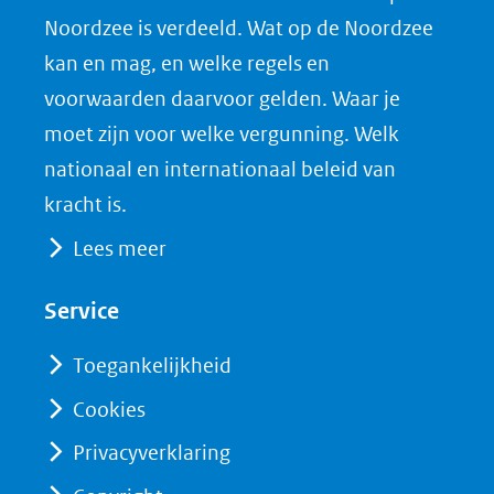
Noordzee is verdeeld. Wat op de Noordzee
in
c
n
D
nieuw
e
k
F
kan en mag, en welke regels en
venster)
b
e
voorwaarden daarvoor gelden. Waar je
(verwijst
o
d
moet zijn voor welke vergunning. Welk
naar
o
I
nationaal en internationaal beleid van
een
k
n
kracht is.
(opent
(opent
andere
Lees meer
in
in
website)
nieuw
nieuw
Service
venster)
venster)
(verwijst
(verwijst
Toegankelijkheid
naar
naar
Cookies
een
een
Privacyverklaring
andere
andere
website)
website)