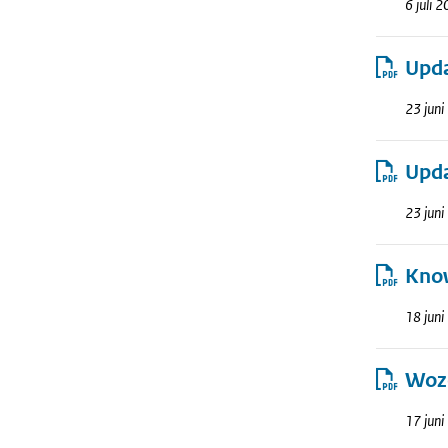
6 juli 
Upda
23 jun
Upda
23 jun
Know
18 jun
Woze
17 jun