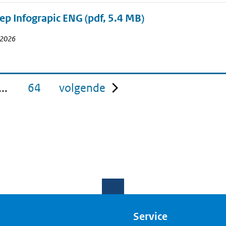
p Infograpic ENG
(pdf, 5.4 MB)
i 2026
pagina
...
64
volgende
Service