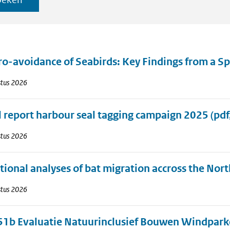
aten
o-avoidance of Seabirds: Key Findings from a S
stus 2026
l report harbour seal tagging campaign 2025
(pdf
stus 2026
tional analyses of bat migration accross the Nor
stus 2026
51b Evaluatie Natuurinclusief Bouwen Windparke