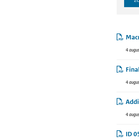
Result
Macr
4 augu
Fina
4 augu
Addi
4 augu
ID 0