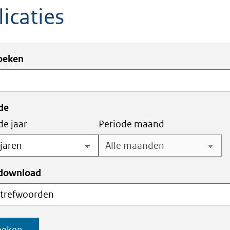
icaties
ken
en
zoeken
en
ex
de
de jaar
Periode maand
 download
oeken