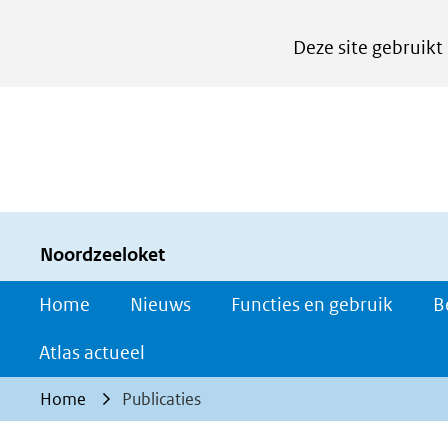
Cookies
Deze site gebruikt
instellen
Hier
kan
het
gebruik
van
cookies
Noordzeeloket
op
Home
Nieuws
Functies en gebruik
B
deze
website
Atlas actueel
worden
Home
Publicaties
toegestaan
of