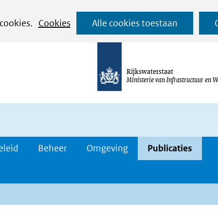
Ga
 cookies.
Cookies
Alle cookies toestaan
naar
de
inhoud
Rijkswaterstaat
Ministerie van Infrastructuur en W
eleid
Beheer
Omgeving
Publicaties