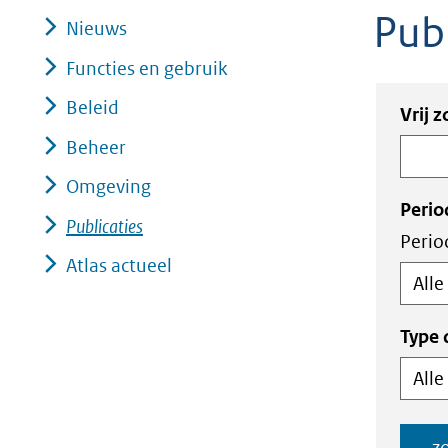
Publ
geweigerd.
Nieuws
Functies en gebruik
Beleid
Zoe
Zoek
Vrij 
in
binn
Beheer
de
de
Omgeving
ind
index
Perio
Publicaties
Perio
Atlas actueel
Type
z