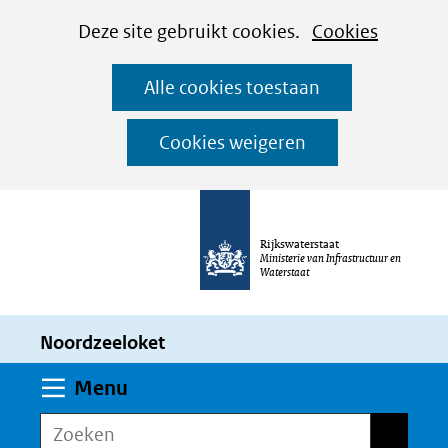
Cookies
Ga
Hier
Deze site gebruikt cookies.
Cookies
instellen
naar
kan
Alle cookies toestaan
de
het
inhoud
gebruik
Cookies weigeren
van
cookies
op
Rijkswaterstaat
deze
Ministerie van Infrastructuur en
Waterstaat
website
worden
Noordzeeloket
toegestaan
of
Uitklappen
Menu
geweigerd.
Zoeken
Zoeken