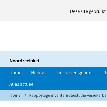
Cookies
Deze site gebruikt
instellen
Hier
kan
het
gebruik
van
cookies
Noordzeeloket
op
Home
Nieuws
Functies en gebruik
B
deze
website
Atlas actueel
worden
Home
Rapportage inventarisatiestudie verzeker
toegestaan
of