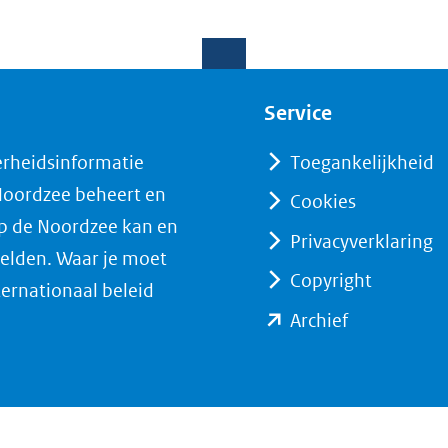
Service
erheidsinformatie
Toegankelijkheid
 Noordzee beheert en
Cookies
op de Noordzee kan en
Privacyverklaring
elden. Waar je moet
Copyright
ternationaal beleid
(opent
Archief
in
nieuw
venster)
(verwijst