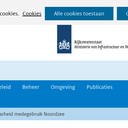
Ga
 cookies.
Cookies
Alle cookies toestaan
naar
de
inhoud
Rijkswaterstaat
Ministerie van Infrastructuur en W
eleid
Beheer
Omgeving
Publicaties
baarheid medegebruik Noordzee