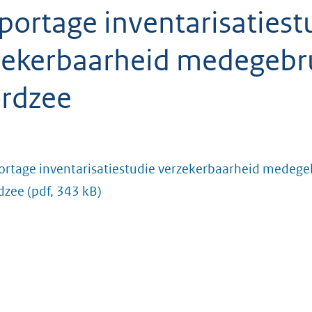
portage inventarisatiest
zekerbaarheid medegebr
rdzee
rtage inventarisatiestudie verzekerbaarheid medege
dzee
(pdf, 343 kB)