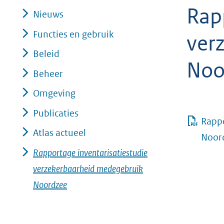
Rap
geweigerd.
Nieuws
Functies en gebruik
ver
Beleid
Noo
Beheer
Omgeving
Publicaties
Rappo
Atlas actueel
Noor
Rapportage inventarisatiestudie
verzekerbaarheid medegebruik
Noordzee