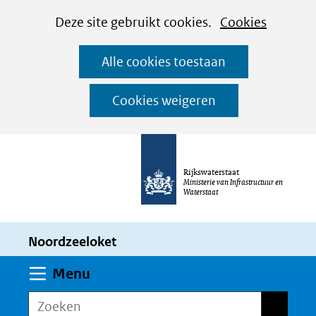
Cookies
Ga
Hier
Deze site gebruikt cookies.
Cookies
instellen
naar
kan
Alle cookies toestaan
de
het
inhoud
gebruik
Cookies weigeren
van
cookies
op
Rijkswaterstaat
deze
Ministerie van Infrastructuur en
Waterstaat
website
worden
Noordzeeloket
toegestaan
of
Uitklappen
Menu
geweigerd.
Zoeken
Zoeken