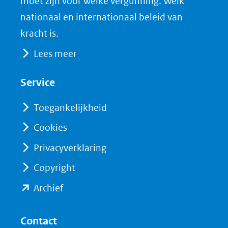
moet zijn voor welke vergunning. Welk
naar
o
I
nationaal en internationaal beleid van
een
k
n
kracht is.
(opent
(opent
andere
Lees meer
in
in
website)
nieuw
nieuw
Service
venster)
venster)
(verwijst
(verwijst
Toegankelijkheid
naar
naar
Cookies
een
een
Privacyverklaring
andere
andere
website)
website)
Copyright
(opent
Archief
in
nieuw
Contact