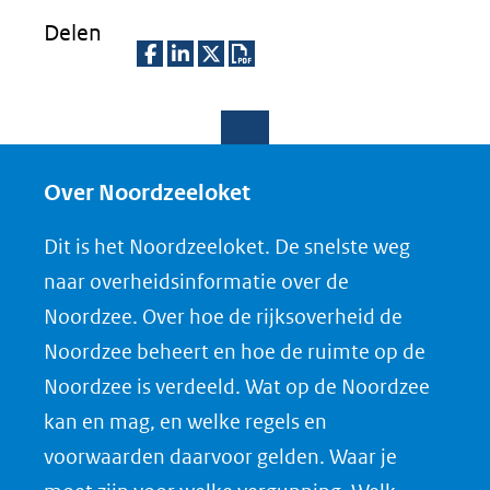
Delen
D
D
D
D
e
e
e
o
l
l
l
w
e
e
e
n
Over Noordzeeloket
n
n
n
l
Dit is het Noordzeeloket. De snelste weg
o
o
o
o
naar overheidsinformatie over de
p
p
p
a
Noordzee. Over hoe de rijksoverheid de
F
L
X
d
Noordzee beheert en hoe de ruimte op de
(opent
a
i
P
Noordzee is verdeeld. Wat op de Noordzee
in
c
n
D
nieuw
e
k
F
kan en mag, en welke regels en
venster)
b
e
voorwaarden daarvoor gelden. Waar je
(verwijst
o
d