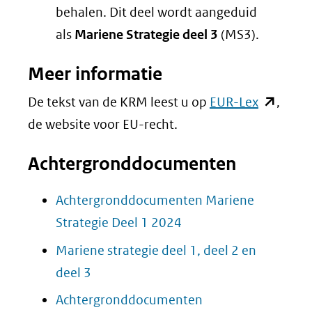
behalen. Dit deel wordt aangeduid
als
Mariene Strategie deel 3
(MS3).
Meer informatie
(opent
De tekst van de KRM leest u op
EUR-Lex
,
in
de website voor EU-recht.
nieuw
Achtergronddocumenten
venster)
(verwijst
Achtergronddocumenten Mariene
naar
Strategie Deel 1 2024
een
Mariene strategie deel 1, deel 2 en
andere
deel 3
website)
Achtergronddocumenten