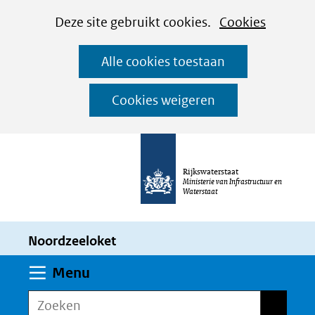
Cookies
Ga
Hier
Deze site gebruikt cookies.
Cookies
instellen
naar
kan
Alle cookies toestaan
de
het
inhoud
gebruik
Cookies weigeren
van
cookies
op
Rijkswaterstaat
deze
Ministerie van Infrastructuur en
Waterstaat
website
worden
Noordzeeloket
toegestaan
of
Uitklappen
Menu
geweigerd.
Zoeken
Zoeken