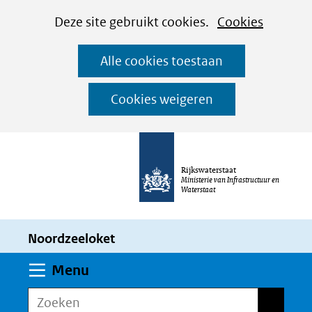
Cookies
Ga
Hier
Deze site gebruikt cookies.
Cookies
instellen
naar
kan
Alle cookies toestaan
de
het
inhoud
gebruik
Cookies weigeren
van
cookies
op
Rijkswaterstaat
deze
Ministerie van Infrastructuur en
Waterstaat
website
worden
Noordzeeloket
toegestaan
of
Uitklappen
Menu
geweigerd.
Zoeken
Zoeken