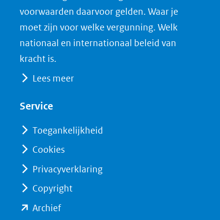
venster)
b
e
voorwaarden daarvoor gelden. Waar je
(verwijst
o
d
moet zijn voor welke vergunning. Welk
naar
o
I
nationaal en internationaal beleid van
een
k
n
kracht is.
(opent
(opent
andere
Lees meer
in
in
website)
nieuw
nieuw
Service
venster)
venster)
(verwijst
(verwijst
Toegankelijkheid
naar
naar
Cookies
een
een
Privacyverklaring
andere
andere
website)
website)
Copyright
(opent
Archief