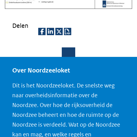
Delen
D
D
D
D
e
e
e
o
l
l
l
w
e
e
e
n
Over Noordzeeloket
n
n
n
l
Dit is het Noordzeeloket. De snelste weg
o
o
o
o
naar overheidsinformatie over de
p
p
p
a
Noordzee. Over hoe de rijksoverheid de
F
L
X
d
Noordzee beheert en hoe de ruimte op de
(opent
a
i
P
Noordzee is verdeeld. Wat op de Noordzee
in
c
n
D
nieuw
e
k
F
kan en mag, en welke regels en