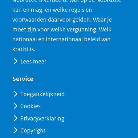
c
n
D
nieuw
e
k
F
kan en mag, en welke regels en
venster)
b
e
voorwaarden daarvoor gelden. Waar je
(verwijst
o
d
moet zijn voor welke vergunning. Welk
naar
o
I
nationaal en internationaal beleid van
een
k
n
kracht is.
(opent
(opent
andere
Lees meer
in
in
website)
nieuw
nieuw
Service
venster)
venster)
(verwijst
(verwijst
Toegankelijkheid
naar
naar
Cookies
een
een
Privacyverklaring
andere
andere
website)
website)
Copyright