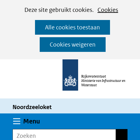
Cookies
Ga
Hier
Deze site gebruikt cookies.
Cookies
instellen
naar
kan
Alle cookies toestaan
de
het
inhoud
gebruik
Cookies weigeren
van
cookies
op
Rijkswaterstaat
deze
Ministerie van Infrastructuur en
Waterstaat
website
worden
Noordzeeloket
toegestaan
of
Uitklappen
Menu
geweigerd.
Zoeken
Zoeken