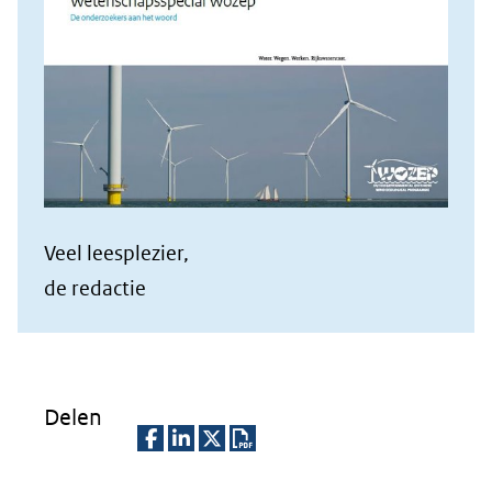
Veel leesplezier,
de redactie
Delen
D
D
D
D