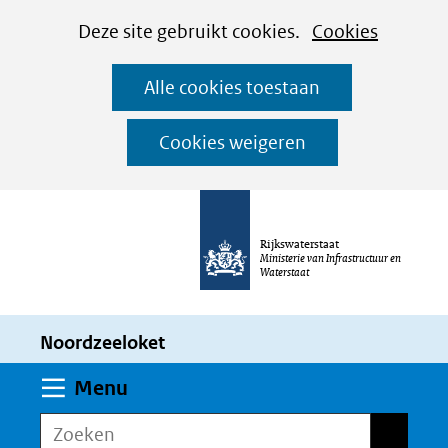
Cookies
Ga
Hier
Deze site gebruikt cookies.
Cookies
instellen
naar
kan
Alle cookies toestaan
de
het
inhoud
gebruik
Cookies weigeren
van
cookies
op
Rijkswaterstaat
deze
Ministerie van Infrastructuur en
Waterstaat
website
worden
Noordzeeloket
toegestaan
of
Uitklappen
Menu
geweigerd.
Zoeken
Zoeken