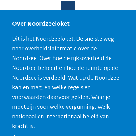
e
e
e
o
l
l
l
w
e
e
e
n
Over Noordzeeloket
n
n
n
l
Dit is het Noordzeeloket. De snelste weg
o
o
o
o
naar overheidsinformatie over de
p
p
p
a
Noordzee. Over hoe de rijksoverheid de
F
L
X
d
Noordzee beheert en hoe de ruimte op de
(opent
a
i
P
Noordzee is verdeeld. Wat op de Noordzee
in
c
n
D
nieuw
e
k
F
kan en mag, en welke regels en
venster)
b
e
voorwaarden daarvoor gelden. Waar je
(verwijst
o
d
moet zijn voor welke vergunning. Welk
naar
o
I
nationaal en internationaal beleid van
een
k
n
kracht is.
(opent
(opent
andere