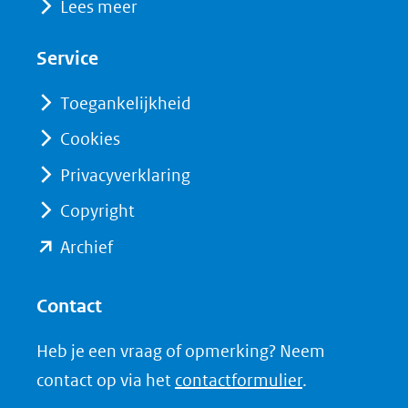
Lees meer
in
in
website)
nieuw
nieuw
Service
venster)
venster)
(verwijst
(verwijst
Toegankelijkheid
naar
naar
Cookies
een
een
Privacyverklaring
andere
andere
website)
website)
Copyright
(opent
Archief
in
nieuw
Contact
venster)
Heb je een vraag of opmerking? Neem
(verwijst
contact op via het
contactformulier
.
naar