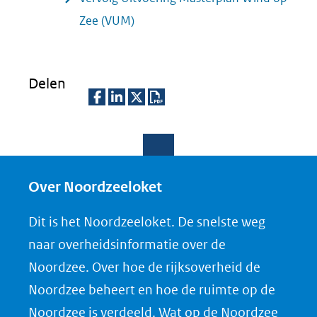
Zee (VUM)
Delen
D
D
D
D
e
e
e
o
l
l
l
w
e
e
e
n
Over Noordzeeloket
n
n
n
l
Dit is het Noordzeeloket. De snelste weg
o
o
o
o
naar overheidsinformatie over de
p
p
p
a
Noordzee. Over hoe de rijksoverheid de
F
L
X
d
Noordzee beheert en hoe de ruimte op de
(opent
a
i
P
Noordzee is verdeeld. Wat op de Noordzee
in
c
n
D