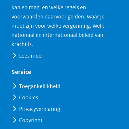
nieuw
e
k
F
kan en mag, en welke regels en
venster)
b
e
voorwaarden daarvoor gelden. Waar je
(verwijst
o
d
moet zijn voor welke vergunning. Welk
naar
o
I
nationaal en internationaal beleid van
een
k
n
kracht is.
(opent
(opent
andere
Lees meer
in
in
website)
nieuw
nieuw
Service
venster)
venster)
(verwijst
(verwijst
Toegankelijkheid
naar
naar
Cookies
een
een
Privacyverklaring
andere
andere
website)
website)
Copyright