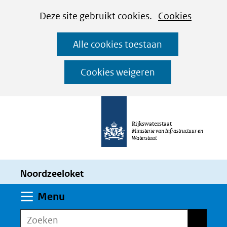
Cookies
Ga
Hier
Deze site gebruikt cookies.
Cookies
instellen
naar
kan
Alle cookies toestaan
de
het
inhoud
gebruik
Cookies weigeren
van
cookies
op
Rijkswaterstaat
deze
Ministerie van Infrastructuur en
Waterstaat
website
worden
Noordzeeloket
toegestaan
of
Uitklappen
Menu
geweigerd.
Zoeken
Zoeken