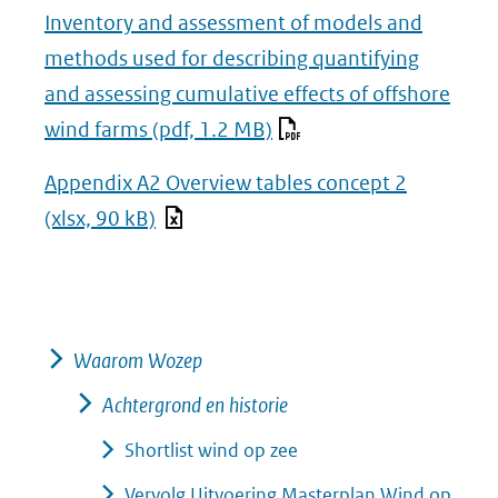
(verwijst
Inventory and assessment of models and
naar
methods used for describing quantifying
een
and assessing cumulative effects of offshore
andere
wind farms
(pdf, 1.2 MB)
website)
Appendix A2 Overview tables concept 2
(xlsx, 90 kB)
Waarom Wozep
Achtergrond en historie
Shortlist wind op zee
Vervolg Uitvoering Masterplan Wind op