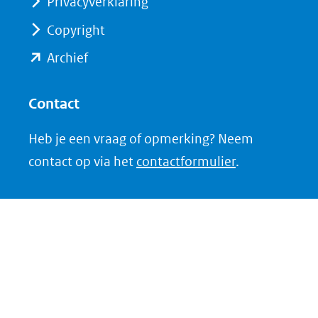
Privacyverklaring
andere
andere
website)
website)
Copyright
(opent
Archief
in
nieuw
Contact
venster)
Heb je een vraag of opmerking? Neem
(verwijst
contact op via het
contactformulier
.
naar
een
andere
website)