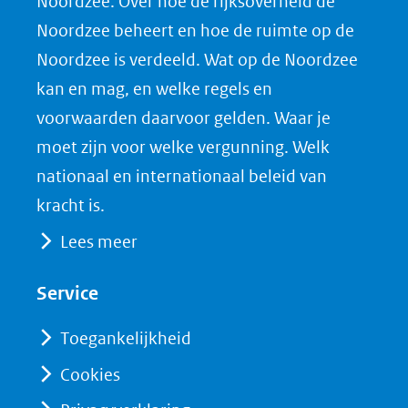
Noordzee. Over hoe de rijksoverheid de
F
L
X
d
0263-
Noordzee beheert en hoe de ruimte op de
wozep-
(opent
a
i
P
infographic-
Noordzee is verdeeld. Wat op de Noordzee
in
c
n
D
nl-
nieuw
e
k
F
kan en mag, en welke regels en
def.jpg)
venster)
b
e
voorwaarden daarvoor gelden. Waar je
(verwijst
o
d
moet zijn voor welke vergunning. Welk
naar
o
I
nationaal en internationaal beleid van
een
k
n
kracht is.
(opent
(opent
andere
Lees meer
in
in
website)
nieuw
nieuw
Service
venster)
venster)
(verwijst
(verwijst
Toegankelijkheid
naar
naar
Cookies
een
een