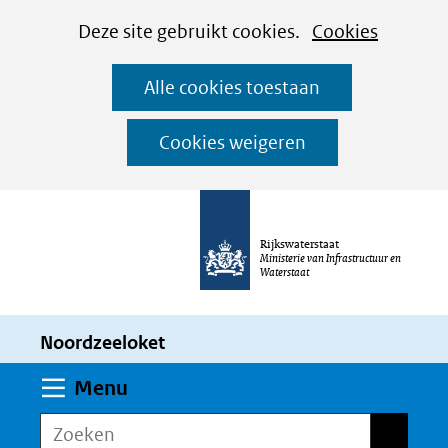
Cookies
Ga
Hier
Deze site gebruikt cookies.
Cookies
instellen
naar
kan
Alle cookies toestaan
de
het
inhoud
gebruik
Cookies weigeren
van
cookies
op
Rijkswaterstaat
deze
Ministerie van Infrastructuur en
Waterstaat
website
worden
Noordzeeloket
toegestaan
of
Uitklappen
Menu
geweigerd.
Zoeken
Zoeken