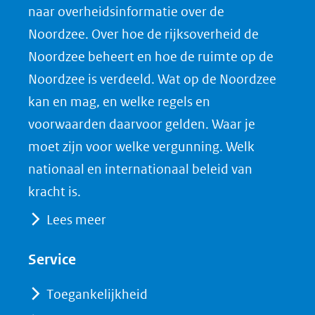
naar overheidsinformatie over de
p
p
p
a
Noordzee. Over hoe de rijksoverheid de
F
L
X
d
Noordzee beheert en hoe de ruimte op de
(opent
a
i
P
Noordzee is verdeeld. Wat op de Noordzee
in
c
n
D
nieuw
e
k
F
kan en mag, en welke regels en
venster)
b
e
voorwaarden daarvoor gelden. Waar je
(verwijst
o
d
moet zijn voor welke vergunning. Welk
naar
o
I
nationaal en internationaal beleid van
een
k
n
kracht is.
(opent
(opent
andere
Lees meer
in
in
website)
nieuw
nieuw
Service
venster)
venster)
(verwijst
(verwijst
Toegankelijkheid
naar
naar