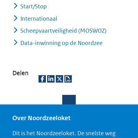
Start/Stop
Internationaal
Scheepvaartveiligheid (MOSWOZ)
Data-inwinning op de Noordzee
Delen
D
D
D
D
e
e
e
o
l
l
l
w
e
e
e
n
Over Noordzeeloket
n
n
n
l
Dit is het Noordzeeloket. De snelste weg
o
o
o
o