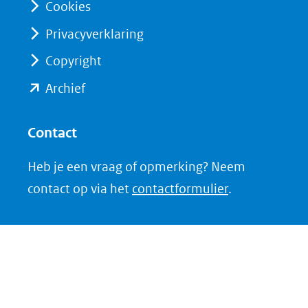
Cookies
een
een
Privacyverklaring
andere
andere
website)
website)
Copyright
(opent
Archief
in
nieuw
Contact
venster)
Heb je een vraag of opmerking? Neem
(verwijst
contact op via het
contactformulier
.
naar
een
andere
website)