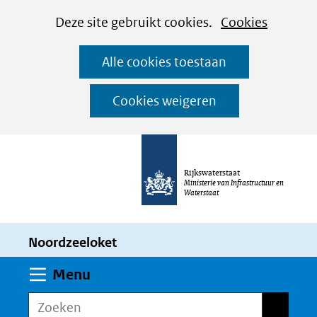
Cookies
Ga
Hier
Deze site gebruikt cookies.
Cookies
instellen
naar
kan
Alle cookies toestaan
de
het
inhoud
gebruik
Cookies weigeren
van
cookies
op
Rijkswaterstaat
deze
Ministerie van Infrastructuur en
Waterstaat
website
worden
Noordzeeloket
toegestaan
of
Uitklappen
Menu
geweigerd.
Zoeken
Zoeken