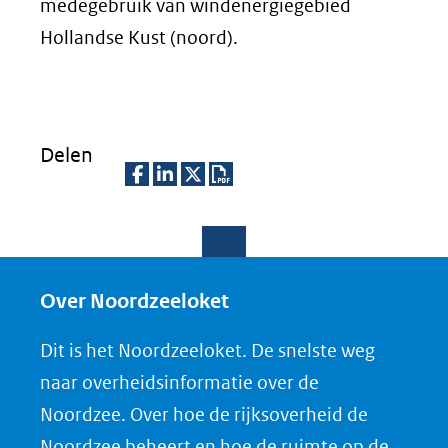
venster)
medegebruik van windenergiegebied
(verwijst
Hollandse Kust (noord).
naar
een
andere
Delen
website)
D
D
D
D
e
e
e
o
l
l
l
w
e
e
e
n
Over Noordzeeloket
n
n
n
l
Dit is het Noordzeeloket. De snelste weg
o
o
o
o
naar overheidsinformatie over de
p
p
p
a
Noordzee. Over hoe de rijksoverheid de
F
L
X
d
Noordzee beheert en hoe de ruimte op de