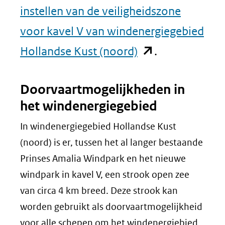
instellen van de veiligheidszone
voor kavel V van windenergiegebied
(opent
Hollandse Kust (noord)
.
in
Doorvaartmogelijkheden in
nieuw
het windenergiegebied
venster)
In windenergiegebied Hollandse Kust
(verwijst
(noord) is er, tussen het al langer bestaande
naar
Prinses Amalia Windpark en het nieuwe
een
windpark in kavel V, een strook open zee
andere
van circa 4 km breed. Deze strook kan
worden gebruikt als doorvaartmogelijkheid
website)
voor alle schepen om het windenergiebied