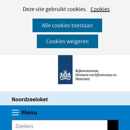
Cookies
Ga
Hier
Deze site gebruikt cookies.
Cookies
instellen
naar
kan
Alle cookies toestaan
de
het
inhoud
gebruik
Cookies weigeren
van
cookies
op
Rijkswaterstaat
deze
Ministerie van Infrastructuur en
Waterstaat
website
worden
Noordzeeloket
toegestaan
of
Uitklappen
Menu
geweigerd.
Zoeken
Zoeken