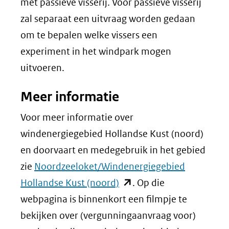
met passieve visserij. Voor passieve visserij
zal separaat een uitvraag worden gedaan
om te bepalen welke vissers een
experiment in het windpark mogen
uitvoeren.
Meer informatie
Voor meer informatie over
windenergiegebied Hollandse Kust (noord)
en doorvaart en medegebruik in het gebied
zie
Noordzeeloket/Windenergiegebied
(opent
Hollandse Kust (noord)
. Op die
in
webpagina is binnenkort een filmpje te
nieuw
bekijken over (vergunningaanvraag voor)