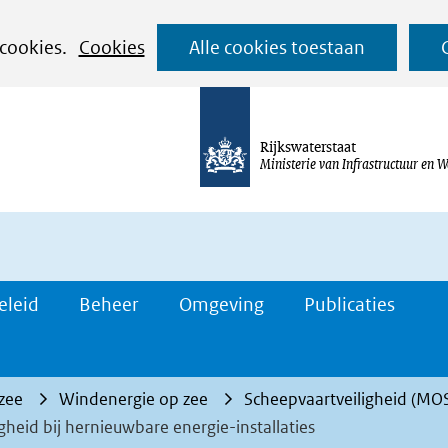
Ga
 cookies.
Cookies
Alle cookies toestaan
naar
de
inhoud
Rijkswaterstaat
Ministerie van Infrastructuur en W
eleid
Beheer
Omgeving
Publicaties
 zee
Windenergie op zee
Scheepvaartveiligheid (M
gheid bij hernieuwbare energie-installaties