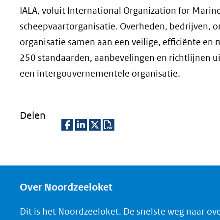
een
IALA, voluit International Organization for Marin
andere
scheepvaartorganisatie. Overheden, bedrijven, o
website)
organisatie samen aan een veilige, efficiënte en
250 standaarden, aanbevelingen en richtlijnen u
een intergouvernementele organisatie.
Delen
D
D
D
D
e
e
e
o
l
l
l
w
e
e
e
n
Over Noordzeeloket
n
n
n
l
Dit is het Noordzeeloket. De snelste weg naar ov
o
o
o
o