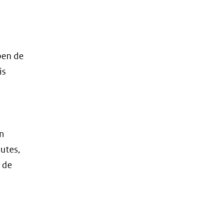
ben de
is
en
utes,
 de