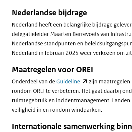
Nederlandse bijdrage
Nederland heeft een belangrijke bijdrage geleve
delegatieleider Maarten Berrevoets van Infrastr
Nederlandse standpunten en beleidsuitgangspun
Nederland in februari 2025 weer verkozen om zit
Maatregelen voor OREI
(opent
Onderdeel van de
Guideline
zijn maatregelen o
in
rondom OREI te verbeteren. Het gaat daarbij on
nieuw
ruimtegebruik en incidentmanagement. Landen 
venster)
veiligheid in en rondom windparken.
(verwijst
Internationale samenwerking bin
naar