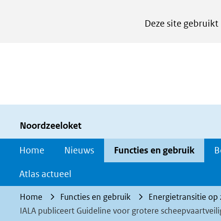
Cookies
Deze site gebruikt
instellen
Hier
kan
het
gebruik
van
cookies
Noordzeeloket
op
Home
Nieuws
Functies en gebruik
B
deze
website
Atlas actueel
worden
Home
Functies en gebruik
Energietransitie op
toegestaan
IALA publiceert Guideline voor grotere scheepvaartveili
of