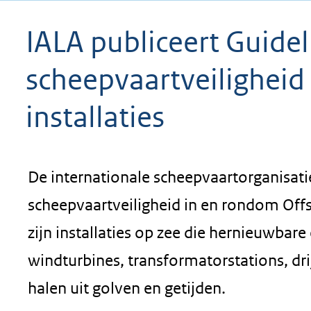
geweigerd.
IALA publiceert Guidel
scheepvaartveiligheid
installaties
De internationale scheepvaartorganisati
scheepvaartveiligheid in en rondom Offs
zijn installaties op zee die hernieuwba
windturbines, transformatorstations, dr
halen uit golven en getijden.