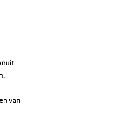
anuit
n.
len van