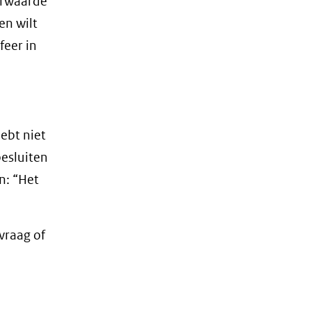
erwaarde
en wilt
feer in
ebt niet
besluiten
n: “Het
vraag of