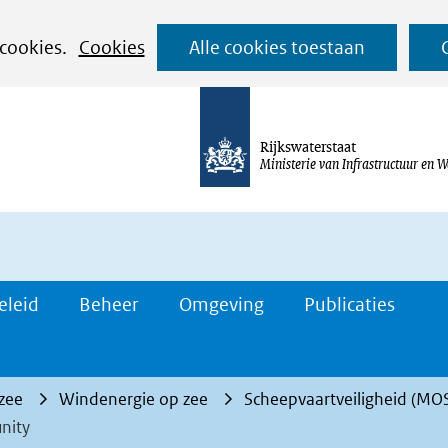
Ga
 cookies.
Cookies
Alle cookies toestaan
naar
de
inhoud
Rijkswaterstaat
Ministerie van Infrastructuur en W
eleid
Beheer
Omgeving
Publicaties
 zee
Windenergie op zee
Scheepvaartveiligheid (M
nity