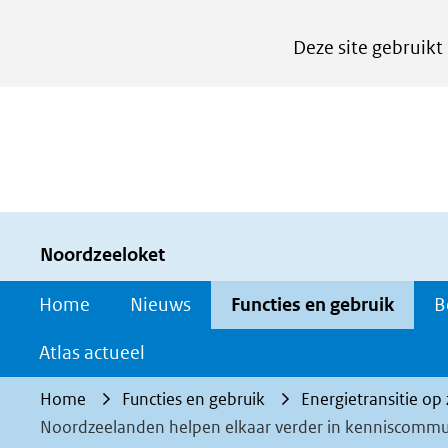
Cookies
Deze site gebruikt
instellen
Hier
kan
het
gebruik
van
cookies
Noordzeeloket
op
Home
Nieuws
Functies en gebruik
B
deze
website
Atlas actueel
worden
Home
Functies en gebruik
Energietransitie op
toegestaan
Noordzeelanden helpen elkaar verder in kenniscommu
of