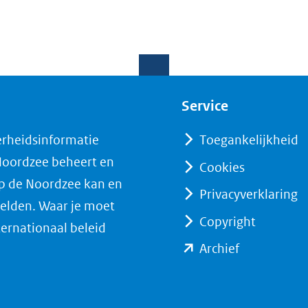
Service
erheidsinformatie
Toegankelijkheid
 Noordzee beheert en
Cookies
op de Noordzee kan en
Privacyverklaring
elden. Waar je moet
Copyright
ternationaal beleid
(opent
Archief
in
nieuw