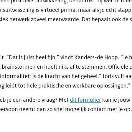
 een positieve ontwikkeling, benadrukt hij wel de me
uitwisseling is virtueel prima, maar als je echt stapp
iek netwerk zoveel meerwaarde. Dat bepaalt ook de s
“Dat is juist heel fijn,” vindt Kanders-de Hoop. “Je h
t brainstormen en hoeft niks af te stemmen. Officiële 
nformaliteit is de kracht van het geheel.” Joris vult aa
g leidt tot hele praktische en werkbare oplossingen.”
eb je een andere vraag? Met
dit formulier
kan je jouw 
persoon neemt dan zo snel mogelijk contact met je op.