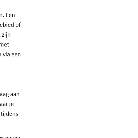
n. Een
gebied of
 zijn
 met
 via een
raag aan
aar je
tijdens