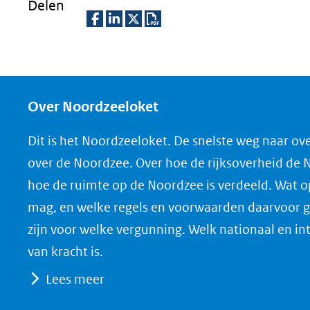
Delen
D
D
D
D
e
e
e
o
l
l
l
w
e
e
e
n
Over Noordzeeloket
n
n
n
l
Dit is het Noordzeeloket. De snelste weg naar ov
o
o
o
o
over de Noordzee. Over hoe de rijksoverheid de
p
p
p
a
hoe de ruimte op de Noordzee is verdeeld. Wat 
F
L
X
d
mag, en welke regels en voorwaarden daarvoor g
(opent
a
i
P
zijn voor welke vergunning. Welk nationaal en in
in
c
n
D
nieuw
e
k
F
van kracht is.
venster)
b
e
Lees meer
(verwijst
o
d