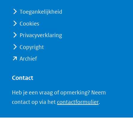
venster)
venster)
(verwijst
(verwijst
Toegankelijkheid
naar
naar
Cookies
een
een
Privacyverklaring
andere
andere
website)
website)
Copyright
(opent
Archief
in
nieuw
Contact
venster)
Heb je een vraag of opmerking? Neem
(verwijst
contact op via het
contactformulier
.
naar
een
andere