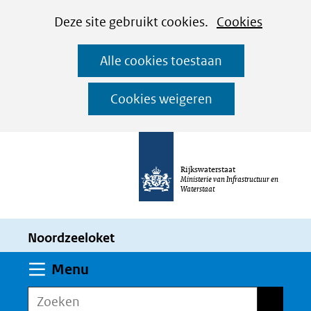
Cookies
Ga
Hier
Deze site gebruikt cookies.
Cookies
instellen
naar
kan
Alle cookies toestaan
de
het
inhoud
gebruik
Cookies weigeren
van
cookies
op
Rijkswaterstaat
deze
Ministerie van Infrastructuur en
Waterstaat
website
worden
Noordzeeloket
toegestaan
of
Uitklappen
Menu
geweigerd.
Zoeken
Zoeken