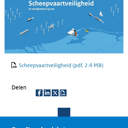
Scheepvaartveiligheid
(pdf, 2.4 MB)
Delen
D
D
D
D
e
e
e
o
l
l
l
w