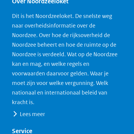
e
e
e
n
Over Noordzeeloket
n
n
n
l
Dit is het Noordzeeloket. De snelste weg
o
o
o
o
naar overheidsinformatie over de
p
p
p
a
Noordzee. Over hoe de rijksoverheid de
F
L
X
d
Noordzee beheert en hoe de ruimte op de
(opent
a
i
P
Noordzee is verdeeld. Wat op de Noordzee
in
c
n
D
nieuw
e
k
F
kan en mag, en welke regels en
venster)
b
e
voorwaarden daarvoor gelden. Waar je
(verwijst
o
d
moet zijn voor welke vergunning. Welk
naar
o
I
nationaal en internationaal beleid van
een
k
n
kracht is.
(opent
(opent
andere
Lees meer
in
in
website)
nieuw
nieuw
Service