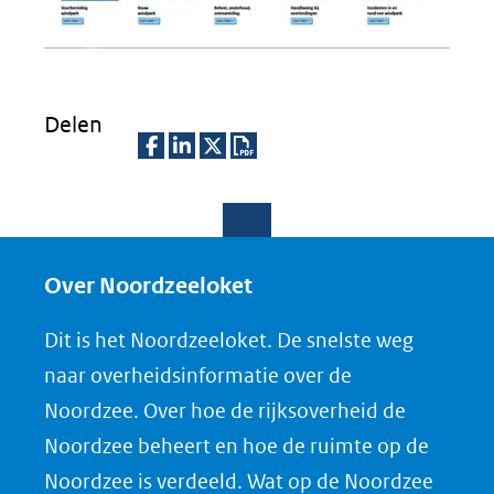
Delen
D
D
D
D
e
e
e
o
l
l
l
w
e
e
e
n
Over Noordzeeloket
n
n
n
l
Dit is het Noordzeeloket. De snelste weg
o
o
o
o
naar overheidsinformatie over de
p
p
p
a
Noordzee. Over hoe de rijksoverheid de
F
L
X
d
Noordzee beheert en hoe de ruimte op de
(opent
a
i
P
Noordzee is verdeeld. Wat op de Noordzee
in
c
n
D