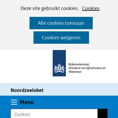
Cookies
Ga
Hier
Deze site gebruikt cookies.
Cookies
instellen
naar
kan
Alle cookies toestaan
de
het
inhoud
gebruik
Cookies weigeren
van
cookies
op
Rijkswaterstaat
deze
Ministerie van Infrastructuur en
Waterstaat
website
worden
Noordzeeloket
toegestaan
of
Uitklappen
Menu
geweigerd.
Zoeken
Zoeken