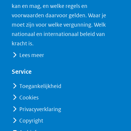
nieuw
e
k
F
kan en mag, en welke regels en
venster)
b
e
voorwaarden daarvoor gelden. Waar je
(verwijst
o
d
moet zijn voor welke vergunning. Welk
naar
o
I
nationaal en internationaal beleid van
een
k
n
kracht is.
(opent
(opent
andere
Lees meer
in
in
website)
nieuw
nieuw
Service
venster)
venster)
(verwijst
(verwijst
Toegankelijkheid
naar
naar
Cookies
een
een
Privacyverklaring
andere
andere
website)
website)
Copyright