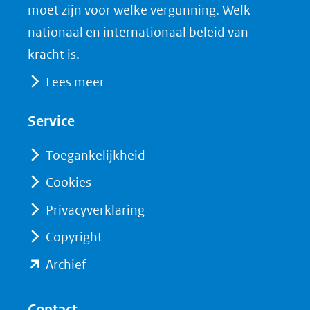
(verwijst
o
d
moet zijn voor welke vergunning. Welk
naar
o
I
nationaal en internationaal beleid van
een
k
n
kracht is.
(opent
(opent
andere
Lees meer
in
in
website)
nieuw
nieuw
Service
venster)
venster)
(verwijst
(verwijst
Toegankelijkheid
naar
naar
Cookies
een
een
Privacyverklaring
andere
andere
website)
website)
Copyright
(opent
Archief
in
nieuw
Contact