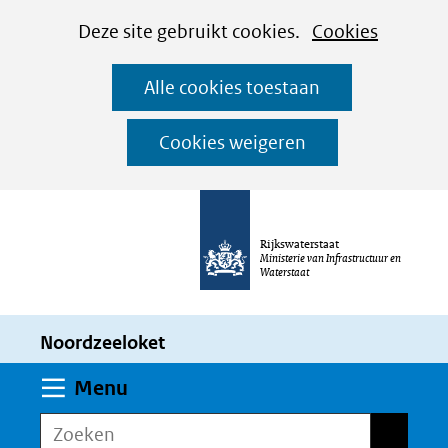
Cookies
Ga
Hier
Deze site gebruikt cookies.
Cookies
instellen
naar
kan
Alle cookies toestaan
de
het
inhoud
gebruik
Cookies weigeren
van
cookies
op
Rijkswaterstaat
deze
Ministerie van Infrastructuur en
Waterstaat
website
worden
Noordzeeloket
toegestaan
of
Uitklappen
Menu
geweigerd.
Zoeken
Zoeken