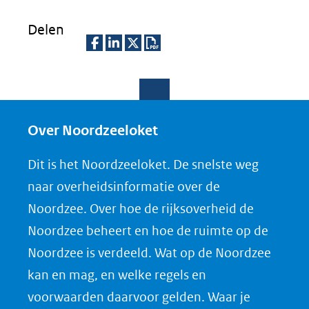
Kli
k
Delen
vo
or
D
D
D
D
ee
e
e
e
o
n
l
l
l
w
ve
rg
e
e
e
n
Over Noordzeeloket
ro
n
n
n
l
ti
Dit is het Noordzeeloket. De snelste weg
o
o
o
o
(afbeelding:
ng
naar overheidsinformatie over de
p
p
p
a
bewindspersonen.jpg)
Noordzee. Over hoe de rijksoverheid de
F
L
X
d
Noordzee beheert en hoe de ruimte op de
(opent
a
i
P
Noordzee is verdeeld. Wat op de Noordzee
in
c
n
D
nieuw
e
k
F
kan en mag, en welke regels en
venster)
b
e
voorwaarden daarvoor gelden. Waar je