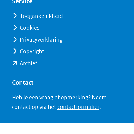
Service
venster)
venster)
(verwijst
(verwijst
Toegankelijkheid
naar
naar
Cookies
een
een
Privacyverklaring
andere
andere
website)
website)
Copyright
(opent
Archief
in
nieuw
Contact
venster)
Heb je een vraag of opmerking? Neem
(verwijst
contact op via het
contactformulier
.
naar
een
andere