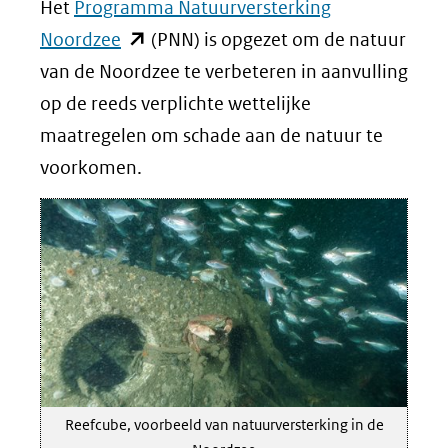
Het
Programma Natuurversterking
(opent
Noordzee
(PNN) is opgezet om de natuur
in
van de Noordzee te verbeteren in aanvulling
nieuw
op de reeds verplichte wettelijke
venster)
maatregelen om schade aan de natuur te
(verwijst
voorkomen.
naar
een
andere
website)
Reefcube, voorbeeld van natuurversterking in de