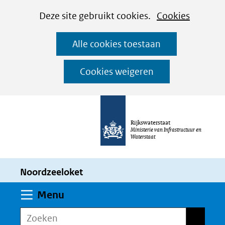
Cookies
Ga
Hier
Deze site gebruikt cookies.
Cookies
instellen
naar
kan
Alle cookies toestaan
de
het
inhoud
gebruik
Cookies weigeren
van
cookies
op
Rijkswaterstaat
deze
Ministerie van Infrastructuur en
Waterstaat
website
worden
Noordzeeloket
toegestaan
of
Uitklappen
Menu
geweigerd.
Zoeken
Zoeken