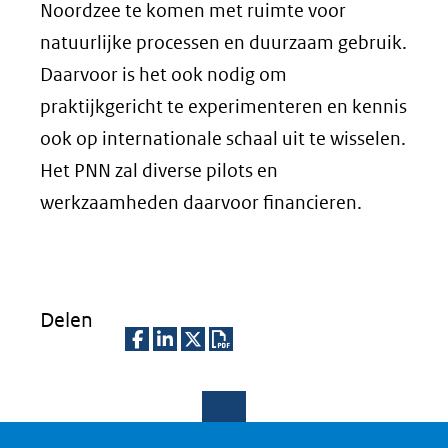
Noordzee te komen met ruimte voor
natuurlijke processen en duurzaam gebruik.
Daarvoor is het ook nodig om
praktijkgericht te experimenteren en kennis
ook op internationale schaal uit te wisselen.
Het PNN zal diverse pilots en
werkzaamheden daarvoor financieren.
Delen
D
D
D
D
e
e
e
o
l
l
l
w