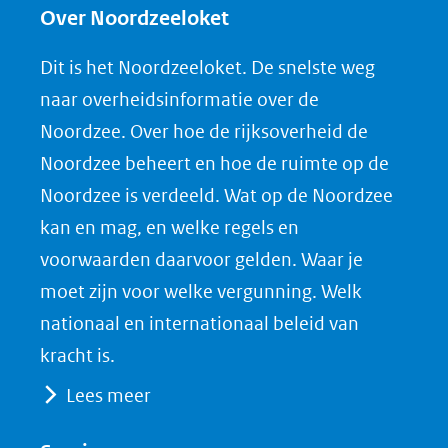
e
e
e
n
Over Noordzeeloket
n
n
n
l
Dit is het Noordzeeloket. De snelste weg
o
o
o
o
naar overheidsinformatie over de
p
p
p
a
Noordzee. Over hoe de rijksoverheid de
F
L
X
d
Noordzee beheert en hoe de ruimte op de
(opent
a
i
P
Noordzee is verdeeld. Wat op de Noordzee
in
c
n
D
nieuw
e
k
F
kan en mag, en welke regels en
venster)
b
e
voorwaarden daarvoor gelden. Waar je
(verwijst
o
d
moet zijn voor welke vergunning. Welk
naar
o
I
nationaal en internationaal beleid van
een
k
n
kracht is.
(opent
(opent
andere
Lees meer
in
in
website)
nieuw
nieuw