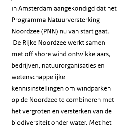
in
in Amsterdam aangekondigd dat het
nieuw
Programma Natuurversterking
venster
Noordzee (PNN) nu van start gaat.
(verwijs
De Rijke Noordzee werkt samen
naar
met off shore wind ontwikkelaars,
een
bedrijven, natuurorganisaties en
andere
wetenschappelijke
website
kennisinstellingen om windparken
op de Noordzee te combineren met
het vergroten en versterken van de
biodiversiteit onder water. Met het