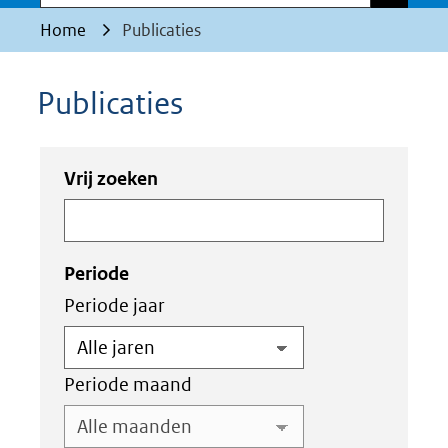
Home
Publicaties
Publicaties
Zoeken
Zoeken
Vrij zoeken
in
binnen
de
de
index
index
Periode
Periode jaar
Periode maand