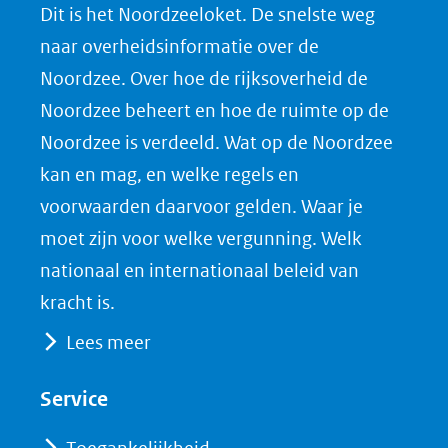
Dit is het Noordzeeloket. De snelste weg
o
o
o
o
naar overheidsinformatie over de
p
p
p
a
Noordzee. Over hoe de rijksoverheid de
F
L
X
d
Noordzee beheert en hoe de ruimte op de
(opent
a
i
P
Noordzee is verdeeld. Wat op de Noordzee
in
c
n
D
nieuw
e
k
F
kan en mag, en welke regels en
venster)
b
e
voorwaarden daarvoor gelden. Waar je
(verwijst
o
d
moet zijn voor welke vergunning. Welk
naar
o
I
nationaal en internationaal beleid van
een
k
n
kracht is.
(opent
(opent
andere
Lees meer
in
in
website)
nieuw
nieuw
Service
venster)
venster)
(verwijst
(verwijst