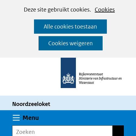
Cookies
Ga
Hier
Deze site gebruikt cookies.
Cookies
instellen
naar
kan
Alle cookies toestaan
de
het
inhoud
gebruik
Cookies weigeren
van
cookies
op
Rijkswaterstaat
deze
Ministerie van Infrastructuur en
Waterstaat
website
worden
Noordzeeloket
toegestaan
of
Uitklappen
Menu
geweigerd.
Zoeken
Zoeken