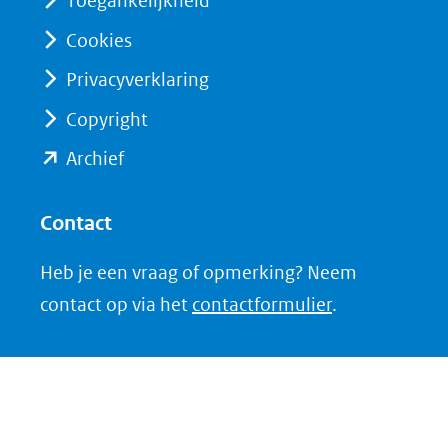
Toegankelijkheid
naar
naar
Cookies
een
een
Privacyverklaring
andere
andere
website)
website)
Copyright
(opent
Archief
in
nieuw
Contact
venster)
Heb je een vraag of opmerking? Neem
(verwijst
contact op via het
contactformulier
.
naar
een
andere
website)