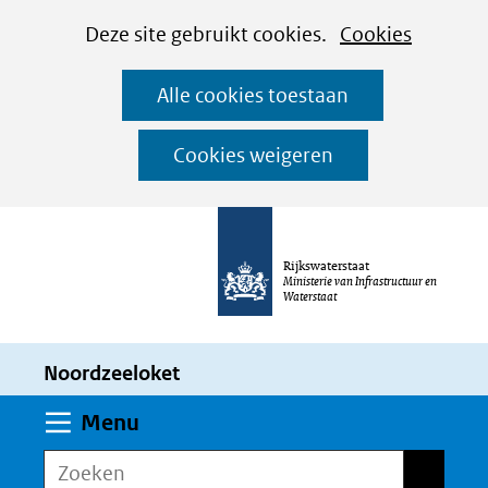
Cookies
Ga
Hier
Deze site gebruikt cookies.
Cookies
instellen
naar
kan
Alle cookies toestaan
de
het
inhoud
gebruik
Cookies weigeren
van
cookies
op
Rijkswaterstaat
deze
Ministerie van Infrastructuur en
Waterstaat
website
worden
Noordzeeloket
toegestaan
of
Uitklappen
Menu
geweigerd.
Zoeken
Zoeken