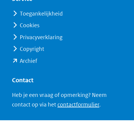
Toegankelijkheid
Cookies
Privacyverklaring
Copyright
(opent
Archief
in
nieuw
Contact
venster)
Heb je een vraag of opmerking? Neem
(verwijst
contact op via het
contactformulier
.
naar
een
andere