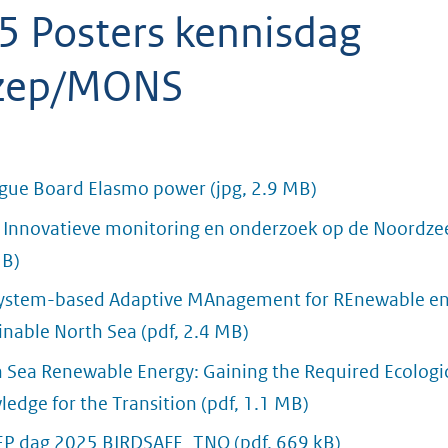
5 Posters kennisdag
zep/MONS
ogue Board Elasmo power
(jpg, 2.9 MB)
Innovatieve monitoring en onderzoek op de Noordze
MB)
ystem-based Adaptive MAnagement for REnewable ene
inable North Sea
(pdf, 2.4 MB)
 Sea Renewable Energy: Gaining the Required Ecologi
edge for the Transition
(pdf, 1.1 MB)
P dag 2025 BIRDSAFE_TNO
(pdf, 669 kB)