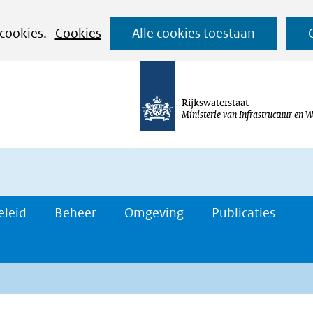
Ga
 cookies.
Cookies
Alle cookies toestaan
naar
de
inhoud
Rijkswaterstaat
Ministerie van Infrastructuur en W
eleid
Beheer
Omgeving
Publicaties