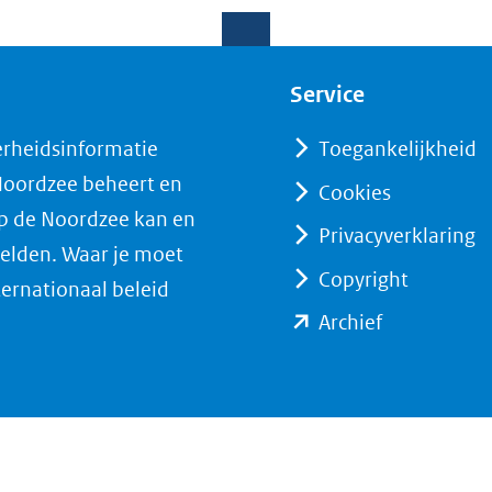
Service
erheidsinformatie
Toegankelijkheid
 Noordzee beheert en
Cookies
op de Noordzee kan en
Privacyverklaring
elden. Waar je moet
Copyright
ternationaal beleid
(opent
Archief
in
nieuw
venster)
(verwijst