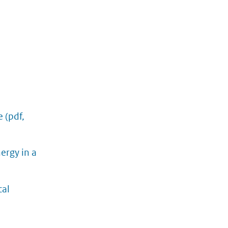
e
(pdf,
rgy in a
cal