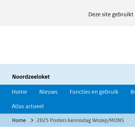
Cookies
Deze site gebruikt
instellen
Hier
kan
het
gebruik
van
cookies
Noordzeeloket
op
Home
Nieuws
Functies en gebruik
B
deze
website
Atlas actueel
worden
Home
2025 Posters kennisdag Wozep/MONS
toegestaan
of