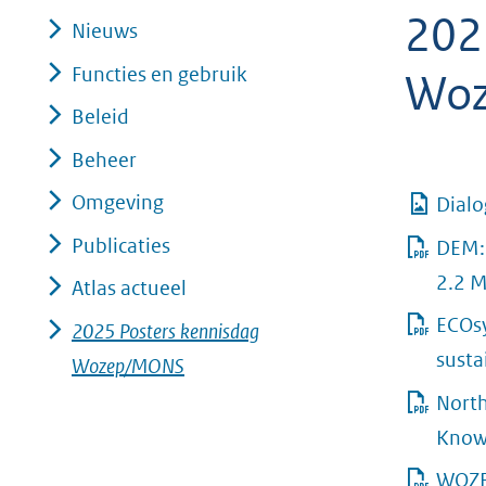
202
geweigerd.
Nieuws
Functies en gebruik
Wo
Beleid
Beheer
Omgeving
Dial
Publicaties
DEM: 
2.2 
Atlas actueel
ECOs
2025 Posters kennisdag
susta
Wozep/MONS
North
Knowl
WOZE