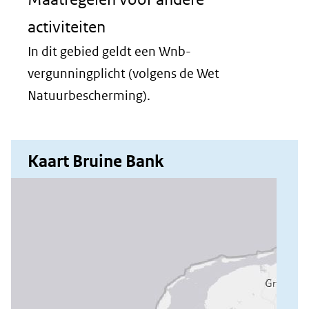
venster)
activiteiten
(verwijst
naar
In dit gebied geldt een Wnb-
een
vergunningplicht (volgens de Wet
andere
Natuurbescherming).
website)
Kaart Bruine Bank