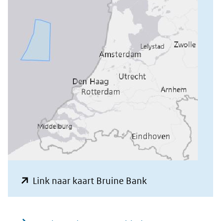
(opent
Link naar kaart Bruine Bank
in
nieuw