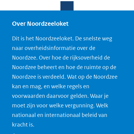
e
e
e
o
l
l
l
w
e
e
e
n
Over Noordzeeloket
n
n
n
l
Dit is het Noordzeeloket. De snelste weg
o
o
o
o
naar overheidsinformatie over de
p
p
p
a
Noordzee. Over hoe de rijksoverheid de
F
L
X
d
Noordzee beheert en hoe de ruimte op de
(opent
a
i
P
Noordzee is verdeeld. Wat op de Noordzee
in
c
n
D
nieuw
e
k
F
kan en mag, en welke regels en
venster)
b
e
voorwaarden daarvoor gelden. Waar je
(verwijst
o
d
moet zijn voor welke vergunning. Welk
naar
o
I
nationaal en internationaal beleid van
een
k
n
kracht is.
(opent
(opent
andere