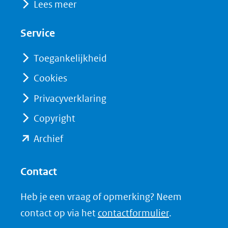
Lees meer
in
in
website)
nieuw
nieuw
Service
venster)
venster)
(verwijst
(verwijst
Toegankelijkheid
naar
naar
Cookies
een
een
Privacyverklaring
andere
andere
website)
website)
Copyright
(opent
Archief
in
nieuw
Contact
venster)
Heb je een vraag of opmerking? Neem
(verwijst
contact op via het
contactformulier
.
naar