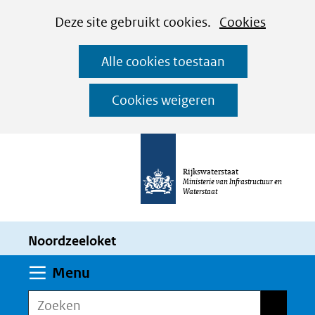
Cookies
Ga
Hier
Deze site gebruikt cookies.
Cookies
instellen
naar
kan
Alle cookies toestaan
de
het
inhoud
gebruik
Cookies weigeren
van
cookies
op
Rijkswaterstaat
deze
Ministerie van Infrastructuur en
Waterstaat
website
worden
Noordzeeloket
toegestaan
of
Uitklappen
Menu
geweigerd.
Zoeken
Zoeken