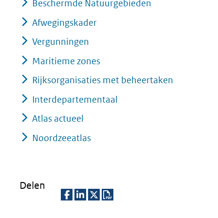
Beschermde Natuurgebieden
venster)
(verwijst
Afwegingskader
naar
Vergunningen
een
Maritieme zones
andere
Rijksorganisaties met beheertaken
website)
Interdepartementaal
Atlas actueel
Noordzeeatlas
Delen
D
D
D
D