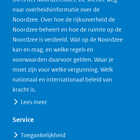
o
o
o
o
naar overheidsinformatie over de
p
p
p
a
Noordzee. Over hoe de rijksoverheid de
F
L
X
d
Noordzee beheert en hoe de ruimte op de
(opent
a
i
P
Noordzee is verdeeld. Wat op de Noordzee
in
c
n
D
nieuw
e
k
F
kan en mag, en welke regels en
venster)
b
e
voorwaarden daarvoor gelden. Waar je
(verwijst
o
d
moet zijn voor welke vergunning. Welk
naar
o
I
nationaal en internationaal beleid van
een
k
n
kracht is.
(opent
(opent
andere
Lees meer
in
in
website)
nieuw
nieuw
Service
venster)
venster)
(verwijst
(verwijst
Toegankelijkheid