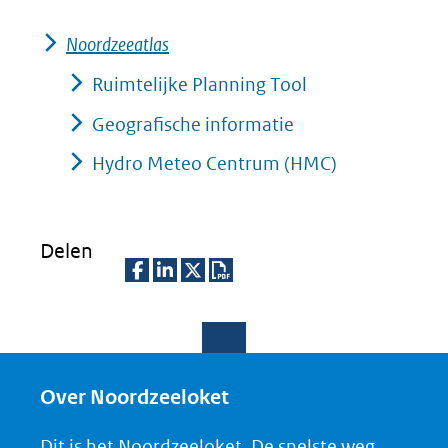
Noordzeeatlas
Ruimtelijke Planning Tool
Geografische informatie
Hydro Meteo Centrum (HMC)
Delen
D
D
D
D
e
e
e
o
l
l
l
w
e
e
e
n
Over Noordzeeloket
n
n
n
l
Dit is het Noordzeeloket. De snelste weg