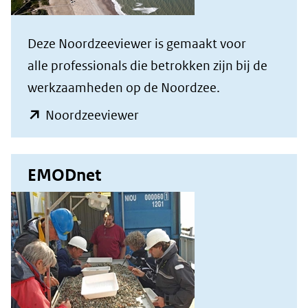
Deze Noordzeeviewer is gemaakt voor
alle professionals die betrokken zijn bij de
werkzaamheden op de Noordzee.
(opent
Noordzeeviewer
in
nieuw
EMODnet
venster)
(verwijst
naar
een
andere
website)