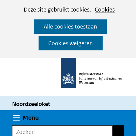
Cookies
Ga
Hier
Deze site gebruikt cookies.
Cookies
instellen
naar
kan
Alle cookies toestaan
de
het
inhoud
gebruik
Cookies weigeren
van
cookies
op
Rijkswaterstaat
deze
Ministerie van Infrastructuur en
Waterstaat
website
worden
Noordzeeloket
toegestaan
of
Uitklappen
Menu
geweigerd.
Zoeken
Zoeken