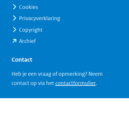
naar
naar
Cookies
een
een
Privacyverklaring
andere
andere
website)
website)
Copyright
(opent
Archief
in
nieuw
Contact
venster)
Heb je een vraag of opmerking? Neem
(verwijst
contact op via het
contactformulier
.
naar
een
andere
website)