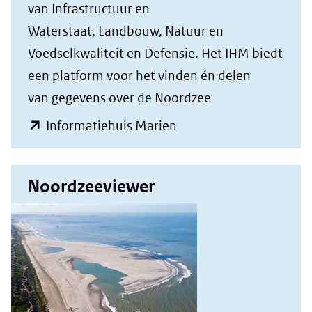
van Infrastructuur en
Waterstaat, Landbouw, Natuur en
Voedselkwaliteit en Defensie. Het IHM biedt
een platform voor het vinden én delen
van gegevens over de Noordzee
(opent
Informatiehuis Marien
in
nieuw
Noordzeeviewer
venster)
(verwijst
naar
een
andere
website)