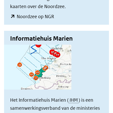
kaarten over de Noordzee.
(opent
Noordzee op NGR
in
nieuw
Informatiehuis Marien
venster)
(verwijst
naar
een
andere
website)
Het Informatiehuis Marien (
IHM
) is een
samenwerkingsverband van de ministeries