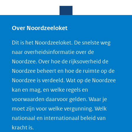
D
D
D
D
e
e
e
o
l
l
l
w
e
e
e
n
Over Noordzeeloket
n
n
n
l
Dit is het Noordzeeloket. De snelste weg
o
o
o
o
naar overheidsinformatie over de
p
p
p
a
Noordzee. Over hoe de rijksoverheid de
F
L
X
d
Noordzee beheert en hoe de ruimte op de
(opent
a
i
P
Noordzee is verdeeld. Wat op de Noordzee
in
c
n
D
nieuw
e
k
F
kan en mag, en welke regels en
venster)
b
e
voorwaarden daarvoor gelden. Waar je
(verwijst
o
d
moet zijn voor welke vergunning. Welk
naar
o
I
nationaal en internationaal beleid van
een
k
n
kracht is.