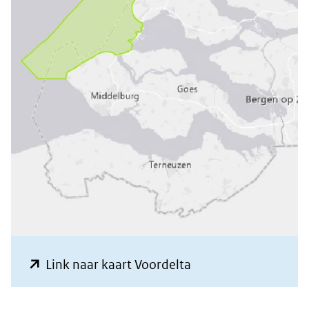
(opent
Link naar kaart Voordelta
in
nieuw