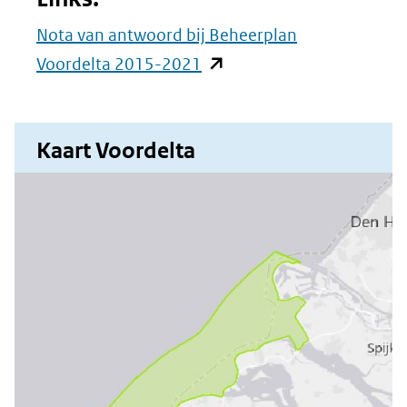
Nota van antwoord bij Beheerplan
(opent
Voordelta 2015-2021
in
nieuw
Kaart Voordelta
venster)
(verwijst
naar
een
andere
website)