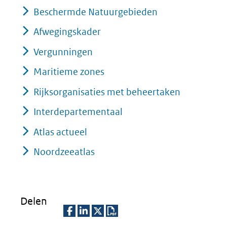
Beschermde Natuurgebieden
venster)
(verwijst
Afwegingskader
naar
Vergunningen
een
Maritieme zones
andere
Rijksorganisaties met beheertaken
website)
Interdepartementaal
Atlas actueel
Noordzeeatlas
Delen