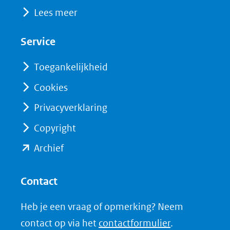
(opent
(opent
andere
Lees meer
in
in
website)
nieuw
nieuw
Service
venster)
venster)
(verwijst
(verwijst
Toegankelijkheid
naar
naar
Cookies
een
een
Privacyverklaring
andere
andere
website)
website)
Copyright
(opent
Archief
in
nieuw
Contact
venster)
Heb je een vraag of opmerking? Neem
(verwijst
contact op via het
contactformulier
.
naar