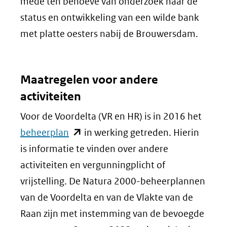
(verwi
mede ten behoeve van onderzoek naar de
naar
status en ontwikkeling van een wilde bank
een
met platte oesters nabij de Brouwersdam.
ander
websi
Maatregelen voor andere
activiteiten
Voor de Voordelta (VR en HR) is in 2016 het
(opent
beheerplan
in werking getreden. Hierin
in
is informatie te vinden over andere
nieuw
activiteiten en vergunningplicht of
venster)
vrijstelling. De Natura 2000-beheerplannen
(verwijst
van de Voordelta en van de Vlakte van de
naar
Raan zijn met instemming van de bevoegde