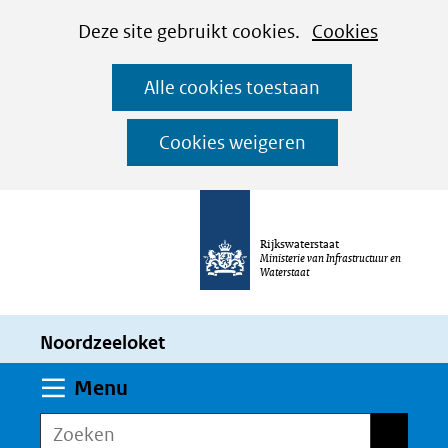
Cookies
Ga
Hier
Deze site gebruikt cookies.
Cookies
instellen
naar
kan
Alle cookies toestaan
de
het
inhoud
gebruik
Cookies weigeren
van
cookies
op
Rijkswaterstaat
deze
Ministerie van Infrastructuur en
Waterstaat
website
worden
Noordzeeloket
toegestaan
of
Uitklappen
Menu
geweigerd.
Zoeken
Zoeken