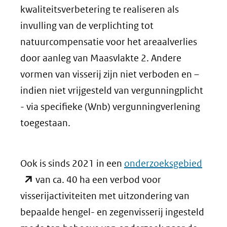
naar
kwaliteitsverbetering te realiseren als
een
invulling van de verplichting tot
andere
natuurcompensatie voor het areaalverlies
website)
door aanleg van Maasvlakte 2. Andere
vormen van visserij zijn niet verboden en –
indien niet vrijgesteld van vergunningplicht
- via specifieke (Wnb) vergunningverlening
toegestaan.
(open
Ook is sinds 2021 in een
onderzoeksgebied
in
van ca. 40 ha een verbod voor
nieu
visserijactiviteiten met uitzondering van
venst
bepaalde hengel- en zegenvisserij ingesteld