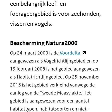
een belangrijk leef- en
foerageergebied is voor zeehonden,
vissen en vogels.
Bescherming Natura2000
(opent
Op 24 maart 2000 is de
Voordelta
in
aangewezen als Vogelrichtlijngebied en op
nieuw
19 februari 2008 is het gebied aangewezen
venster)
als Habitatrichtlijngebied. Op 25 november
(verwijst
2013 is het gebied verkleind vanwege de
naar
aanleg van de Tweede Maasvlakte. Het
een
gebied is aangewezen voor een aantal
andere
habitattypen, habitatsoorten en niet-