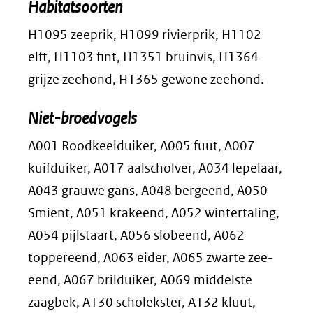
Habitatsoorten
H1095 zeeprik, H1099 rivierprik, H1102
elft, H1103 fint, H1351 bruinvis, H1364
grijze zeehond, H1365 gewone zeehond.
Niet-broedvogels
A001 Roodkeelduiker, A005 fuut, A007
kuifduiker, A017 aalscholver, A034 lepelaar,
A043 grauwe gans, A048 bergeend, A050
Smient, A051 krakeend, A052 wintertaling,
A054 pijlstaart, A056 slobeend, A062
toppereend, A063 eider, A065 zwarte zee-
eend, A067 brilduiker, A069 middelste
zaagbek, A130 scholekster, A132 kluut,