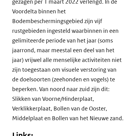
een
gezagen per 1 maart 2022 verlengd. In de
andere
Voordelta binnen het
website)
Bodembeschermingsgebied zijn vijf
rustgebieden ingesteld waarbinnen in een
gelimiteerde periode van het jaar (soms
jaarrond, maar meestal een deel van het
jaar) vrijwel alle menselijke activiteiten niet
zijn toegestaan om visuele verstoring van
de doelsoorten (zeehonden en vogels) te
beperken. Van noord naar zuid zijn dit:
Slikken van Voorne/Hinderplaat,
Verklikkerplaat, Bollen van de Ooster,
Middelplaat en Bollen van het Nieuwe zand.
Links: