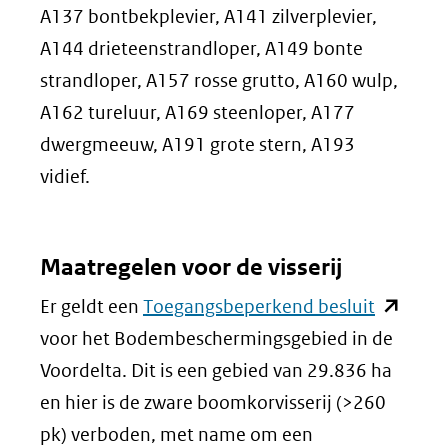
A137 bontbekplevier, A141 zilverplevier,
A144 drieteenstrandloper, A149 bonte
strandloper, A157 rosse grutto, A160 wulp,
A162 tureluur, A169 steenloper, A177
dwergmeeuw, A191 grote stern, A193
vidief.
Maatregelen voor de visserij
(opent
Er geldt een
Toegangsbeperkend besluit
in
voor het Bodembeschermingsgebied in de
nieuw
Voordelta. Dit is een gebied van 29.836 ha
venster)
en hier is de zware boomkorvisserij (>260
(verwijst
pk) verboden, met name om een