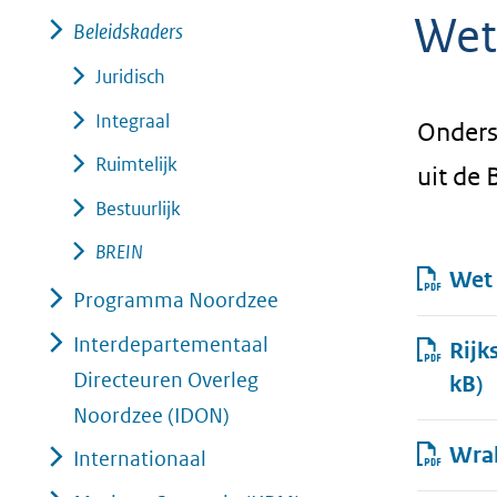
Wet
geweigerd.
Beleidskaders
Juridisch
Integraal
Onders
Ruimtelijk
uit de
Bestuurlijk
BREIN
Result
Wet 
Programma Noordzee
Interdepartementaal
Rijk
Directeuren Overleg
kB)
Noordzee (IDON)
Wra
Internationaal