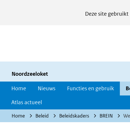
Cookies
Deze site gebruikt
instellen
Hier
kan
het
gebruik
van
cookies
Noordzeeloket
op
Home
Nieuws
Functies en gebruik
B
deze
website
Atlas actueel
worden
Home
Beleid
Beleidskaders
BREIN
We
toegestaan
of