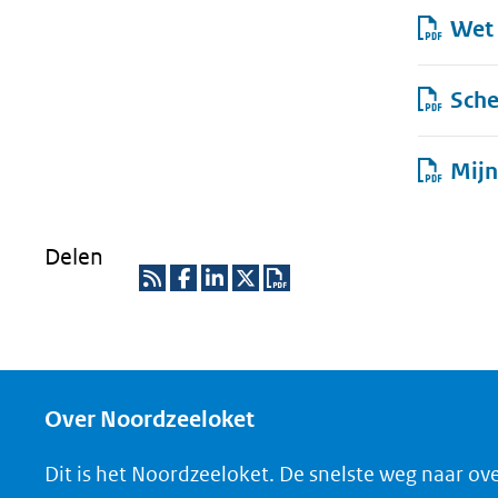
Wet 
Sche
Mijn
Delen
R
D
D
D
D
S
e
e
e
o
S
l
l
l
w
e
e
e
n
Over Noordzeeloket
n
n
n
l
Dit is het Noordzeeloket. De snelste weg naar ov
o
o
o
o