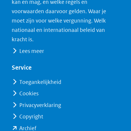
nieuw
e
k
F
kan en mag, en welke regels en
venster)
b
e
voorwaarden daarvoor gelden. Waar je
(verwijst
o
d
moet zijn voor welke vergunning. Welk
naar
o
I
nationaal en internationaal beleid van
een
k
n
kracht is.
(opent
(opent
andere
Lees meer
in
in
website)
nieuw
nieuw
Service
venster)
venster)
(verwijst
(verwijst
Toegankelijkheid
naar
naar
Cookies
een
een
Privacyverklaring
andere
andere
website)
website)
Copyright
(opent
Archief