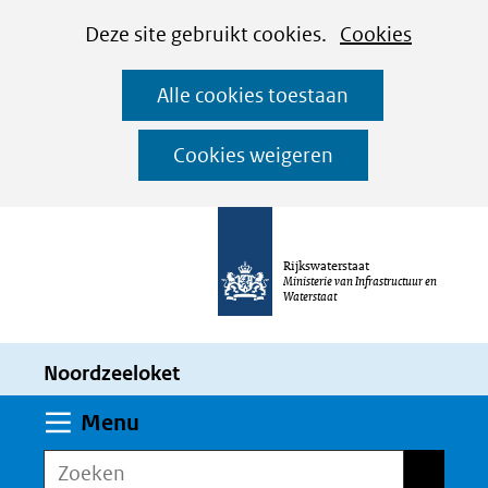
Cookies
Ga
Hier
Deze site gebruikt cookies.
Cookies
instellen
naar
kan
Alle cookies toestaan
de
het
inhoud
gebruik
Cookies weigeren
van
cookies
op
Rijkswaterstaat
deze
Ministerie van Infrastructuur en
Waterstaat
website
worden
Noordzeeloket
toegestaan
of
Uitklappen
Menu
geweigerd.
Zoeken
Zoeken