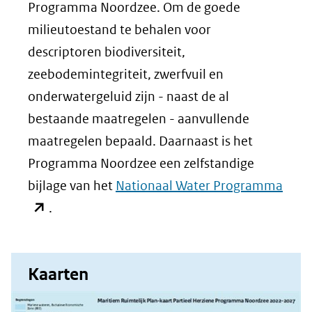
Programma Noordzee. Om de goede
milieutoestand te behalen voor
descriptoren biodiversiteit,
zeebodemintegriteit, zwerfvuil en
onderwatergeluid zijn - naast de al
bestaande maatregelen - aanvullende
maatregelen bepaald. Daarnaast is het
Programma Noordzee een zelfstandige
(ope
bijlage van het
Nationaal Water Programma
in
.
nieu
venst
Kaarten
(verw
naar