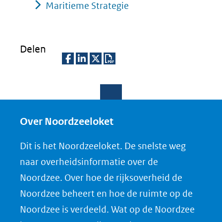
Maritieme Strategie
Delen
D
D
D
D
e
e
e
o
l
l
l
w
e
e
e
n
Over Noordzeeloket
n
n
n
l
Dit is het Noordzeeloket. De snelste weg
o
o
o
o
naar overheidsinformatie over de
p
p
p
a
Noordzee. Over hoe de rijksoverheid de
F
L
X
d
Noordzee beheert en hoe de ruimte op de
(opent
a
i
P
Noordzee is verdeeld. Wat op de Noordzee
in
c
n
D