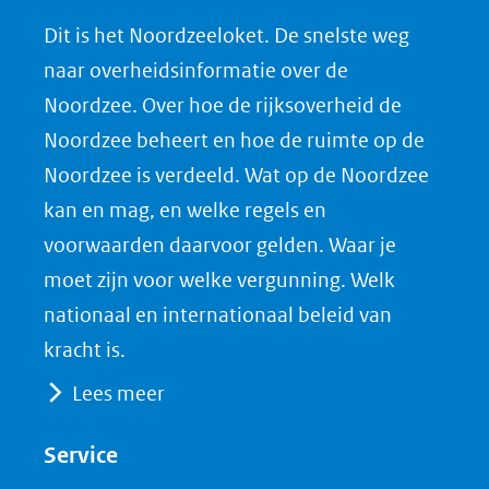
n
n
n
l
Dit is het Noordzeeloket. De snelste weg
o
o
o
o
naar overheidsinformatie over de
p
p
p
a
Noordzee. Over hoe de rijksoverheid de
F
L
X
d
Noordzee beheert en hoe de ruimte op de
(opent
a
i
P
Noordzee is verdeeld. Wat op de Noordzee
in
c
n
D
nieuw
e
k
F
kan en mag, en welke regels en
venster)
b
e
voorwaarden daarvoor gelden. Waar je
(verwijst
o
d
moet zijn voor welke vergunning. Welk
naar
o
I
nationaal en internationaal beleid van
een
k
n
kracht is.
(opent
(opent
andere
Lees meer
in
in
website)
nieuw
nieuw
Service
venster)
venster)