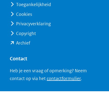
(verwijst
(verwijst
Toegankelijkheid
naar
naar
Cookies
een
een
Privacyverklaring
andere
andere
website)
website)
Copyright
(opent
Archief
in
nieuw
Contact
venster)
Heb je een vraag of opmerking? Neem
(verwijst
contact op via het
contactformulier
.
naar
een
andere
website)