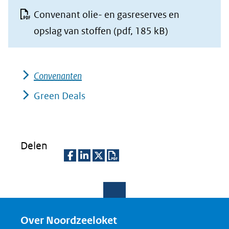
Convenant olie- en gasreserves en
opslag van stoffen
(pdf, 185 kB)
Convenanten
Green Deals
Delen
D
D
D
D
e
e
e
o
l
l
l
w
e
e
e
n
Over Noordzeeloket