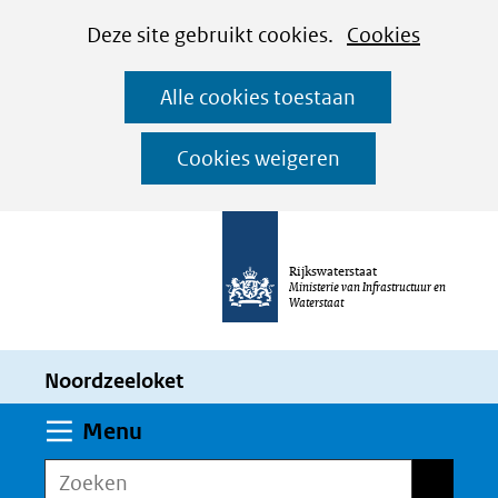
Cookies
Ga
Hier
Deze site gebruikt cookies.
Cookies
instellen
naar
kan
Alle cookies toestaan
de
het
inhoud
gebruik
Cookies weigeren
van
cookies
op
Rijkswaterstaat
deze
Ministerie van Infrastructuur en
Waterstaat
website
worden
Noordzeeloket
toegestaan
of
Uitklappen
Menu
geweigerd.
Zoeken
Zoeken