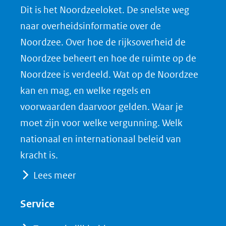
Dit is het Noordzeeloket. De snelste weg
o
o
o
o
naar overheidsinformatie over de
p
p
p
a
Noordzee. Over hoe de rijksoverheid de
F
L
X
d
Noordzee beheert en hoe de ruimte op de
(opent
a
i
P
Noordzee is verdeeld. Wat op de Noordzee
in
c
n
D
nieuw
e
k
F
kan en mag, en welke regels en
venster)
b
e
voorwaarden daarvoor gelden. Waar je
(verwijst
o
d
moet zijn voor welke vergunning. Welk
naar
o
I
nationaal en internationaal beleid van
een
k
n
kracht is.
(opent
(opent
andere
Lees meer
in
in
website)
nieuw
nieuw
Service
venster)
venster)
(verwijst
(verwijst