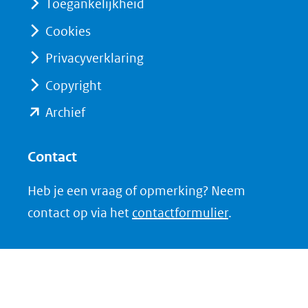
Toegankelijkheid
naar
naar
Cookies
een
een
Privacyverklaring
andere
andere
website)
website)
Copyright
(opent
Archief
in
nieuw
Contact
venster)
Heb je een vraag of opmerking? Neem
(verwijst
contact op via het
contactformulier
.
naar
een
andere
website)