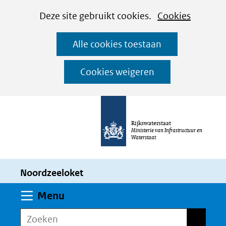
Cookies
Ga
Hier
Deze site gebruikt cookies.
Cookies
instellen
naar
kan
Alle cookies toestaan
de
het
inhoud
gebruik
Cookies weigeren
van
cookies
op
Rijkswaterstaat
deze
Ministerie van Infrastructuur en
Waterstaat
website
worden
Noordzeeloket
toegestaan
of
Uitklappen
Menu
geweigerd.
Zoeken
Zoeken