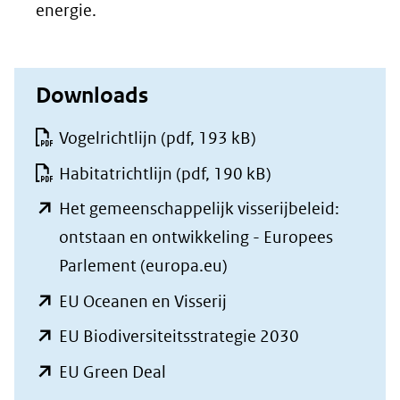
energie.
Downloads
Vogelrichtlijn
(pdf, 193 kB)
Habitatrichtlijn
(pdf, 190 kB)
Het gemeenschappelijk visserijbeleid:
ontstaan en ontwikkeling - Europees
(opent
Parlement (europa.eu)
in
(opent
EU Oceanen en Visserij
nieuw
in
(opent
EU Biodiversiteitsstrategie 2030
venster)
nieuw
in
(opent
EU Green Deal
(verwijst
venster)
nieuw
in