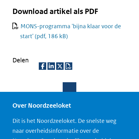
Download artikel als PDF
MONS-programma 'bijna klaar voor de
start'
(pdf, 186 kB)
Delen
D
D
D
D
e
e
e
o
l
l
l
w
e
e
e
n
Over Noordzeeloket
n
n
n
l
Dit is het Noordzeeloket. De snelste weg
o
o
o
o
naar overheidsinformatie over de
p
p
p
a