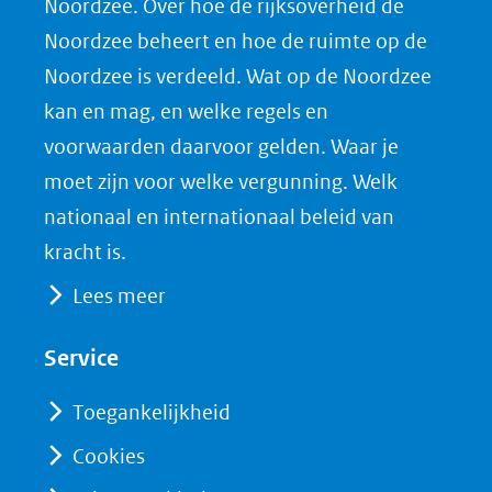
Noordzee. Over hoe de rijksoverheid de
F
L
X
d
Noordzee beheert en hoe de ruimte op de
(opent
a
i
P
Noordzee is verdeeld. Wat op de Noordzee
in
c
n
D
nieuw
e
k
F
kan en mag, en welke regels en
venster)
b
e
voorwaarden daarvoor gelden. Waar je
(verwijst
o
d
moet zijn voor welke vergunning. Welk
naar
o
I
nationaal en internationaal beleid van
een
k
n
kracht is.
(opent
(opent
andere
Lees meer
in
in
website)
nieuw
nieuw
Service
venster)
venster)
(verwijst
(verwijst
Toegankelijkheid
naar
naar
Cookies
een
een