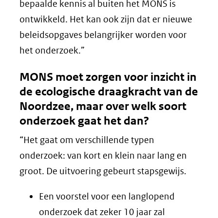
venster)
bepaalde kennis al buiten het MONS is
(verwijst
ontwikkeld. Het kan ook zijn dat er nieuwe
naar
beleidsopgaves belangrijker worden voor
een
het onderzoek.”
andere
MONS moet zorgen voor inzicht in
website)
de ecologische draagkracht van de
Noordzee, maar over welk soort
onderzoek gaat het dan?
“Het gaat om verschillende typen
onderzoek: van kort en klein naar lang en
groot. De uitvoering gebeurt stapsgewijs.
Een voorstel voor een langlopend
onderzoek dat zeker 10 jaar zal