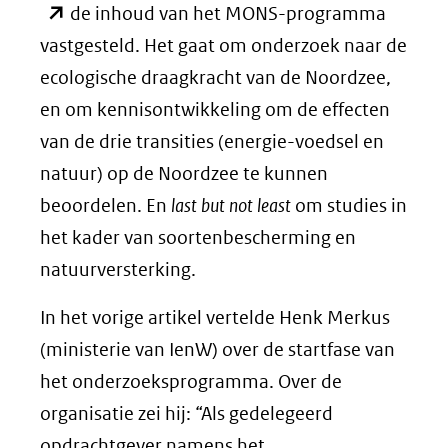
in
de inhoud van het MONS-programma
nieu
vastgesteld. Het gaat om onderzoek naar de
venst
ecologische draagkracht van de Noordzee,
(verw
en om kennisontwikkeling om de effecten
naar
van de drie transities (energie-voedsel en
een
natuur) op de Noordzee te kunnen
ande
beoordelen. En
last but not least
om studies in
webs
het kader van soortenbescherming en
natuurversterking.
In het vorige artikel vertelde Henk Merkus
(ministerie van IenW) over de startfase van
het onderzoeksprogramma. Over de
organisatie zei hij: “Als gedelegeerd
opdrachtgever namens het