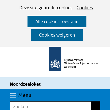
Cookies
Ga
Hier
Deze site gebruikt cookies.
Cookies
instellen
naar
kan
Alle cookies toestaan
de
het
inhoud
gebruik
Cookies weigeren
van
cookies
op
Rijkswaterstaat
deze
Ministerie van Infrastructuur en
Waterstaat
website
worden
Noordzeeloket
toegestaan
of
Uitklappen
Menu
geweigerd.
Zoeken
Zoeken