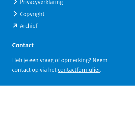
Privacyverklaring
andere
andere
website)
website)
Copyright
(opent
Archief
in
nieuw
Contact
venster)
Heb je een vraag of opmerking? Neem
(verwijst
contact op via het
contactformulier
.
naar
een
andere
website)