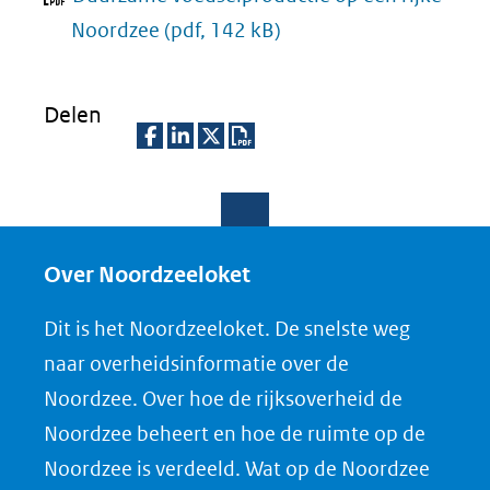
Noordzee
(pdf, 142 kB)
Delen
D
D
D
D
e
e
e
o
l
l
l
w
e
e
e
n
Over Noordzeeloket
n
n
n
l
Dit is het Noordzeeloket. De snelste weg
o
o
o
o
naar overheidsinformatie over de
p
p
p
a
Noordzee. Over hoe de rijksoverheid de
F
L
X
d
Noordzee beheert en hoe de ruimte op de
(opent
a
i
P
Noordzee is verdeeld. Wat op de Noordzee
in
c
n
D