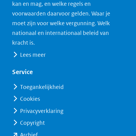
nieuw
e
k
F
kan en mag, en welke regels en
venster)
b
e
voorwaarden daarvoor gelden. Waar je
(verwijst
o
d
moet zijn voor welke vergunning. Welk
naar
o
I
nationaal en internationaal beleid van
een
k
n
kracht is.
(opent
(opent
andere
Lees meer
in
in
website)
nieuw
nieuw
Service
venster)
venster)
(verwijst
(verwijst
Toegankelijkheid
naar
naar
Cookies
een
een
Privacyverklaring
andere
andere
website)
website)
Copyright
(opent
Archief