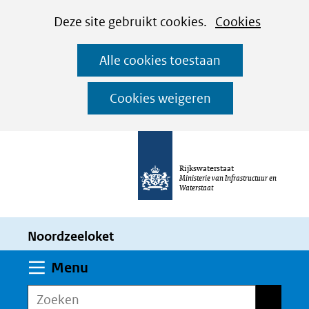
Cookies
Ga
Hier
Deze site gebruikt cookies.
Cookies
instellen
naar
kan
Alle cookies toestaan
de
het
inhoud
gebruik
Cookies weigeren
van
cookies
op
Rijkswaterstaat
deze
Ministerie van Infrastructuur en
Waterstaat
website
worden
Noordzeeloket
toegestaan
of
Uitklappen
Menu
geweigerd.
Zoeken
Zoeken