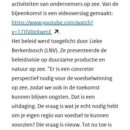
activiteiten van ondernemers op zee. Van de
bijeenkomst is een videoverslag gemaakt:
https://www.youtube.com/watch?
(opent
v=17tlV0eXwmE
.
in
Het beleid werd toegelicht door Lieke
nieuw
Berkenbosch (LNV). Ze presenteerde de
venster)
beleidsvisie op duurzame productie en
(verwijst
natuur op zee. ”Er is een concreter
naar
perspectief nodig voor de voedselwinning
een
op zee, zodat we ook in de toekomst
andere
kunnen blijven oogsten. Dat is een
website)
uitdaging. De vraag is wat je echt nodig hebt
om je eigen regio van voedsel te kunnen
voorzien? Die vraag is nieuw. Tot nu toe is