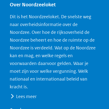
e
e
e
n
Over Noordzeeloket
n
n
n
l
Dit is het Noordzeeloket. De snelste weg
o
o
o
o
naar overheidsinformatie over de
p
p
p
a
Noordzee. Over hoe de rijksoverheid de
F
L
X
d
Noordzee beheert en hoe de ruimte op de
(opent
a
i
P
Noordzee is verdeeld. Wat op de Noordzee
in
c
n
D
nieuw
e
k
F
kan en mag, en welke regels en
venster)
b
e
voorwaarden daarvoor gelden. Waar je
(verwijst
o
d
moet zijn voor welke vergunning. Welk
naar
o
I
nationaal en internationaal beleid van
een
k
n
kracht is.
(opent
(opent
andere
Lees meer
in
in
website)
nieuw
nieuw