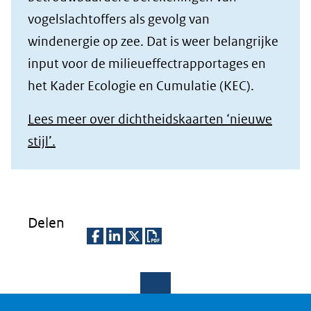
vogelslachtoffers als gevolg van
windenergie op zee. Dat is weer belangrijke
input voor de milieueffectrapportages en
het Kader Ecologie en Cumulatie (KEC).
Lees meer over dichtheidskaarten ‘nieuwe
stijl’.
Delen
D
D
D
D
e
e
e
o
l
l
l
w