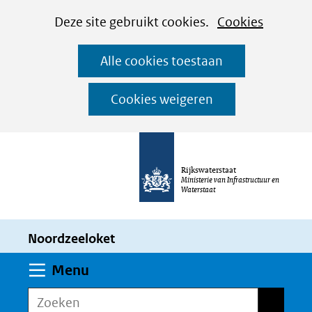
Cookies
Ga
Hier
Deze site gebruikt cookies.
Cookies
instellen
naar
kan
Alle cookies toestaan
de
het
inhoud
gebruik
Cookies weigeren
van
cookies
op
Rijkswaterstaat
deze
Ministerie van Infrastructuur en
Waterstaat
website
worden
Noordzeeloket
toegestaan
of
Uitklappen
Menu
geweigerd.
Zoeken
Zoeken