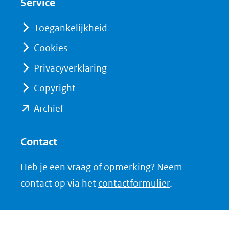
Service
venster)
venster)
(verwijst
(verwijst
Toegankelijkheid
naar
naar
Cookies
een
een
Privacyverklaring
andere
andere
website)
website)
Copyright
(opent
Archief
in
nieuw
Contact
venster)
Heb je een vraag of opmerking? Neem
(verwijst
contact op via het
contactformulier
.
naar
een
andere