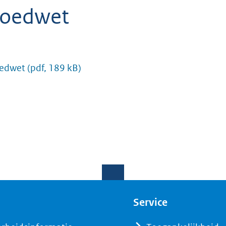
goedwet
oedwet
(pdf, 189 kB)
Service