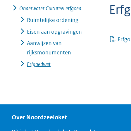
Erf
geweigerd.
Onderwater Cultureel erfgoed
Ruimtelijke ordening
Eisen aan opgravingen
Erfg
Aanwijzen van
rijksmonumenten
Erfgoedwet
Over Noordzeeloket