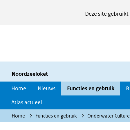
Cookies
Deze site gebruikt
instellen
Hier
kan
het
gebruik
van
cookies
Noordzeeloket
op
Home
Nieuws
Functies en gebruik
B
deze
website
Atlas actueel
worden
Home
Functies en gebruik
Onderwater Culture
toegestaan
of