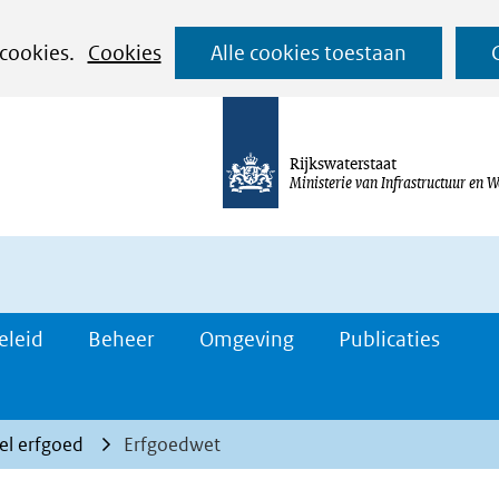
Ga
 cookies.
Cookies
Alle cookies toestaan
naar
de
inhoud
Rijkswaterstaat
Ministerie van Infrastructuur en W
eleid
Beheer
Omgeving
Publicaties
el erfgoed
Erfgoedwet