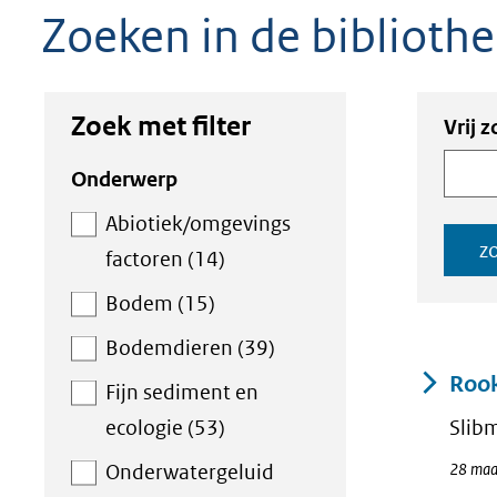
Zoeken in de biblioth
geweigerd.
Zoe
Zoek met filter
Zoek
Vrij 
in
binn
Zoek
Onderwerp
de
de
met
Abiotiek/omgevings
ind
index
filter
z
factoren (14)
Bodem (15)
Bodemdieren (39)
Result
Rook
Fijn sediment en
ecologie (53)
Slib
28 maa
Onderwatergeluid