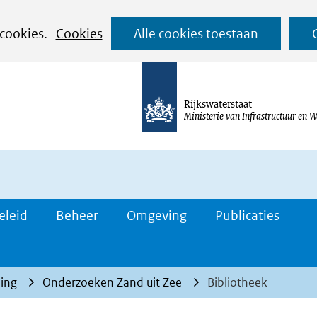
Ga
 cookies.
Cookies
Alle cookies toestaan
naar
de
inhoud
Rijkswaterstaat
Ministerie van Infrastructuur en W
eleid
Beheer
Omgeving
Publicaties
ing
Onderzoeken Zand uit Zee
Bibliotheek