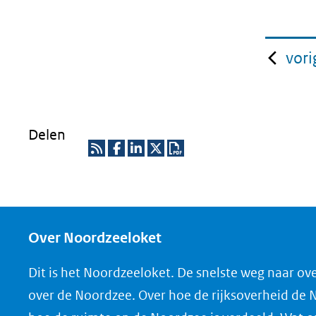
vori
Delen
R
D
D
D
D
S
e
e
e
o
S
l
l
l
w
e
e
e
n
Over Noordzeeloket
n
n
n
l
Dit is het Noordzeeloket. De snelste weg naar ov
o
o
o
o
over de Noordzee. Over hoe de rijksoverheid de
p
p
p
a