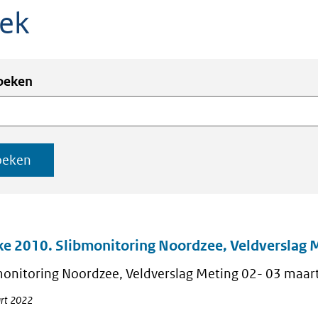
eek
ken
en
zoeken
en
ex
oeken
aten
e 2010. Slibmonitoring Noordzee, Veldverslag 
monitoring Noordzee, Veldverslag Meting 02- 03 maar
rt 2022