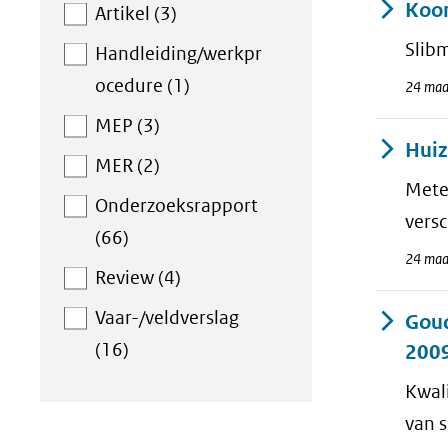
Koom
Artikel (3)
Slibm
Handleiding/werkpr
ocedure (1)
24 maa
MEP (3)
Huiz
MER (2)
Mete
Onderzoeksrapport
vers
(66)
24 maa
Review (4)
Vaar-/veldverslag
Goud
(16)
2009
Kwal
van 