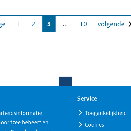
pagina
pa
ge
1
2
3
...
10
volgende
Service
erheidsinformatie
Toegankelijkheid
 Noordzee beheert en
Cookies