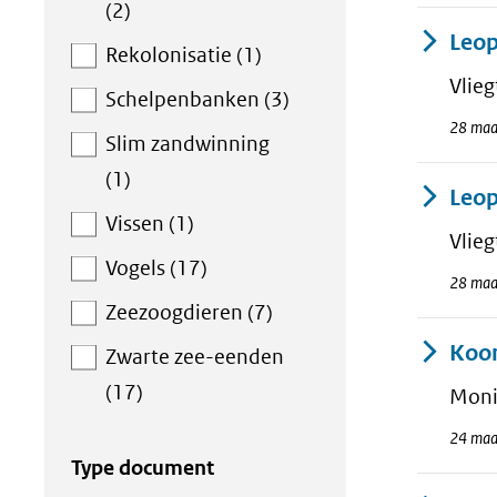
(2)
Leop
Rekolonisatie (1)
Vlie
Schelpenbanken (3)
28 maa
Slim zandwinning
(1)
Leop
Vissen (1)
Vlie
Vogels (17)
28 maa
Zeezoogdieren (7)
Koom
Zwarte zee-eenden
(17)
Monit
24 maa
Type document