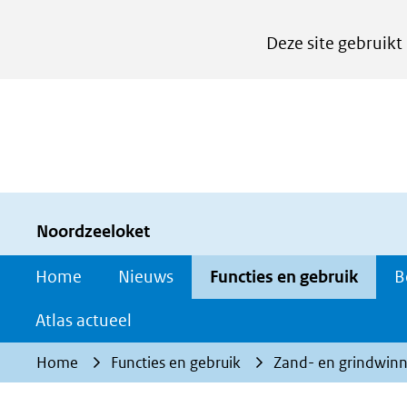
Cookies
Deze site gebruikt
instellen
Hier
kan
het
gebruik
van
cookies
Noordzeeloket
op
Home
Nieuws
Functies en gebruik
B
deze
website
Atlas actueel
worden
Home
Functies en gebruik
Zand- en grindwinn
toegestaan
of