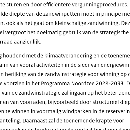
n te sturen en door efficiëntere vergunningprocedures.
de diepte van de zandwinputten moet in principe me
jn, ook als het gaat om kleinschalige zandwinning. De
l vergroot het doelmatig gebruik van de strategische
raad aanzienlijk.
g houdend met de klimaatverandering en de toenem
aim van vooral activiteiten in de sfeer van energiewin
n herijking van de zandwinstrategie voor winning op 
e voorzien in het Programma Noordzee 2028-2033. 
g van de zandwinstrategie zal ingaan op het beter ben
en van voorraden, bijvoorbeeld door structureel diep
n te winnen in voormalig windparken in de reserveri
nteling. Daarnaast zal de toenemende krapte voor
ing ook in de brede nationale context beschouwd wo