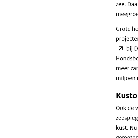
zee. Daa
meegroei
Grote ho
projecte
bij D
Hondsbos
meer zan
miljoen 
Kusto
Ook de v
zeespieg
kust. Nu
gemeten 