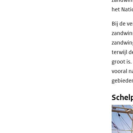
het Nat
Bij de v
zandwinn
zandwing
terwijl 
groot is
vooral 
gebieden
Schel