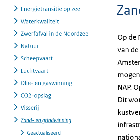
Zan
geweigerd.
Energietransitie op zee
Waterkwaliteit
Zwerfafval in de Noordzee
Op de 
Natuur
van de
Scheepvaart
Amster
Luchtvaart
mogen 
Olie- en gaswinning
NAP. O
CO2-opslag
Dit wor
Visserij
kustve
Zand- en grindwinning
infrast
Geactualiseerd
nation