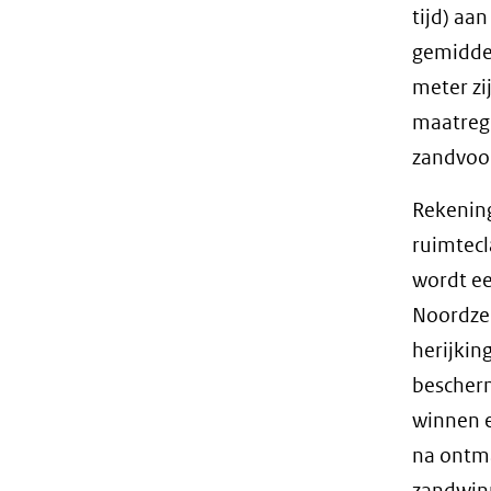
tijd) aa
gemiddel
meter zi
maatrege
zandvoor
Rekenin
ruimtecl
wordt ee
Noordze
herijkin
bescherm
winnen e
na ontma
zandwinn