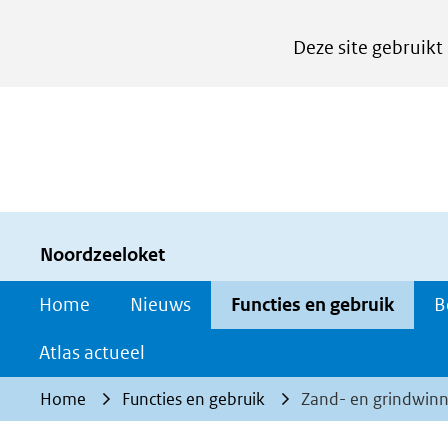
Cookies
Deze site gebruikt
instellen
Hier
kan
het
gebruik
van
cookies
Noordzeeloket
op
Home
Nieuws
Functies en gebruik
B
deze
website
Atlas actueel
worden
Home
Functies en gebruik
Zand- en grindwinn
toegestaan
of