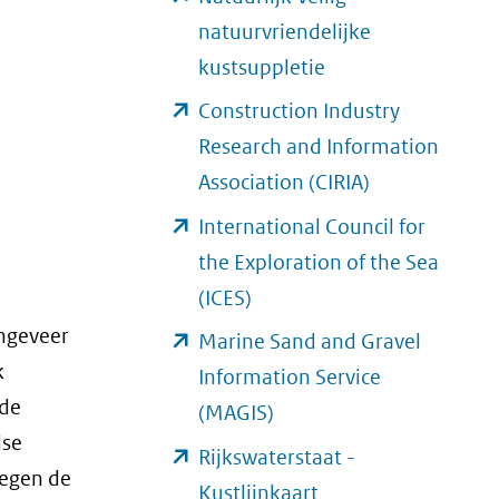
een
(verwijst
nieuw
natuurvriendelijke
website)
andere
naar
venster)
(opent
kustsuppletie
website)
een
(verwijst
in
Construction Industry
andere
naar
nieuw
Research and Information
website)
een
venster)
(opent
Association (CIRIA)
andere
(verwijst
in
International Council for
website)
naar
nieuw
the Exploration of the Sea
een
venster)
(opent
(ICES)
andere
(verwijst
in
ngeveer
Marine Sand and Gravel
website)
naar
nieuw
k
Information Service
een
venster)
 de
(opent
(MAGIS)
andere
(verwijst
dse
in
Rijkswaterstaat -
website)
naar
tegen de
nieuw
(opent
Kustlijnkaart