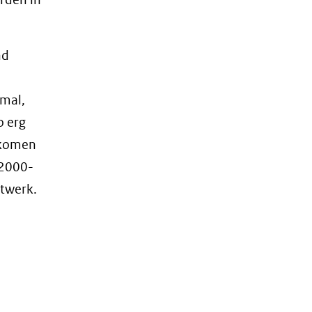
nd
smal,
o erg
r komen
 2000-
twerk.