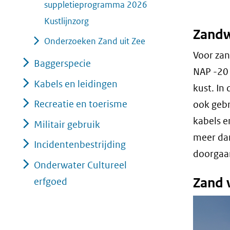
suppletieprogramma 2026
Kustlijnzorg
Zandw
Onderzoeken Zand uit Zee
Voor zan
Baggerspecie
NAP -20 
Kabels en leidingen
kust. In
Recreatie en toerisme
ook gebr
kabels e
Militair gebruik
meer dan
Incidentenbestrijding
doorgaan
Onderwater Cultureel
Zand 
erfgoed