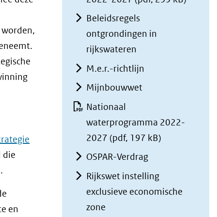
website)
andere
Beleidsregels
website)
l worden,
ontgrondingen in
oeneemt.
rijkswateren
tegische
M.e.r.-richtlijn
winning
Mijnbouwwet
Nationaal
waterprogramma 2022-
2027
(pdf, 197 kB)
rategie
 die
OSPAR-Verdrag
.
Rijkswet instelling
exclusieve economische
de
zone
te en