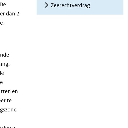
 De
Zeerechtverdrag
er dan 2
ze
ende
ning,
de
De
utten en
er te
ngszone
rden in