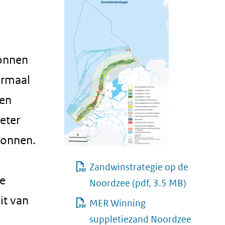
onnen
ormaal
pen
eter
wonnen.
Zandwinstrategie op de
e
Noordzee
(pdf, 3.5 MB)
it van
MER Winning
suppletiezand Noordzee