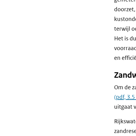
doorzet,
kustonde
terwijl 
Het is d
voorraad
en effic
Zandw
Om de za
(pdf, 3.
uitgaat 
Rijkswat
zandrese