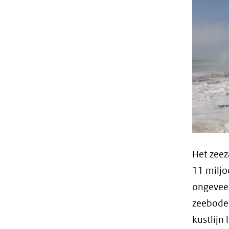
Het zeez
11 miljo
ongeveer
zeebode
kustlijn