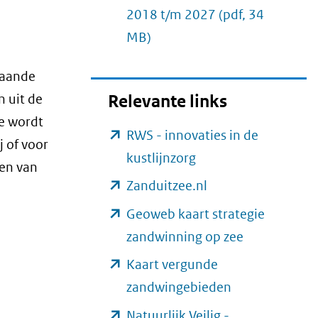
2018 t/m 2027
(pdf, 34
MB)
gaande
Relevante links
n uit de
ne wordt
RWS - innovaties in de
j of voor
(opent
kustlijnzorg
ten van
in
(opent
Zanduitzee.nl
nieuw
in
Geoweb kaart strategie
venster)
nieuw
(opent
zandwinning op zee
(verwijst
venster)
in
Kaart vergunde
naar
(verwijst
nieuw
(opent
zandwingebieden
een
naar
venster)
in
Natuurlijk Veilig -
andere