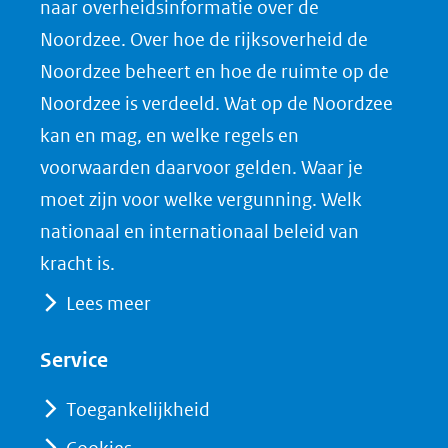
naar overheidsinformatie over de
p
p
p
a
Noordzee. Over hoe de rijksoverheid de
F
L
X
d
Noordzee beheert en hoe de ruimte op de
(opent
a
i
P
Noordzee is verdeeld. Wat op de Noordzee
in
c
n
D
nieuw
e
k
F
kan en mag, en welke regels en
venster)
b
e
voorwaarden daarvoor gelden. Waar je
(verwijst
o
d
moet zijn voor welke vergunning. Welk
naar
o
I
nationaal en internationaal beleid van
een
k
n
kracht is.
(opent
(opent
andere
Lees meer
in
in
website)
nieuw
nieuw
Service
venster)
venster)
(verwijst
(verwijst
Toegankelijkheid
naar
naar