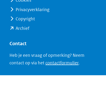
Cookies
een
een
Privacyverklaring
andere
andere
website)
website)
Copyright
(opent
Archief
in
nieuw
Contact
venster)
Heb je een vraag of opmerking? Neem
(verwijst
contact op via het
contactformulier
.
naar
een
andere
website)