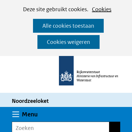
Cookies
Ga
Hier
Deze site gebruikt cookies.
Cookies
instellen
naar
kan
Alle cookies toestaan
de
het
inhoud
gebruik
Cookies weigeren
van
cookies
op
Rijkswaterstaat
deze
Ministerie van Infrastructuur en
Waterstaat
website
worden
Noordzeeloket
toegestaan
of
Uitklappen
Menu
geweigerd.
Zoeken
Zoeken