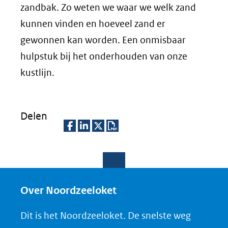
zandbak. Zo weten we waar we welk zand
kunnen vinden en hoeveel zand er
gewonnen kan worden. Een onmisbaar
hulpstuk bij het onderhouden van onze
kustlijn.
Delen
D
D
D
D
e
e
e
o
l
l
l
w
e
e
e
n
Over Noordzeeloket
n
n
n
l
Dit is het Noordzeeloket. De snelste weg
o
o
o
o