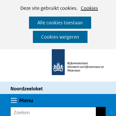
Cookies
Ga
Hier
Deze site gebruikt cookies.
Cookies
instellen
naar
kan
Alle cookies toestaan
de
het
inhoud
gebruik
Cookies weigeren
van
cookies
op
Rijkswaterstaat
deze
Ministerie van Infrastructuur en
Waterstaat
website
worden
Noordzeeloket
toegestaan
of
Uitklappen
Menu
geweigerd.
Zoeken
Zoeken