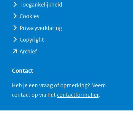
(verwijst
(verwijst
Toegankelijkheid
naar
naar
Cookies
een
een
Privacyverklaring
andere
andere
website)
website)
Copyright
(opent
Archief
in
nieuw
Contact
venster)
Heb je een vraag of opmerking? Neem
(verwijst
contact op via het
contactformulier
.
naar
een
andere
website)