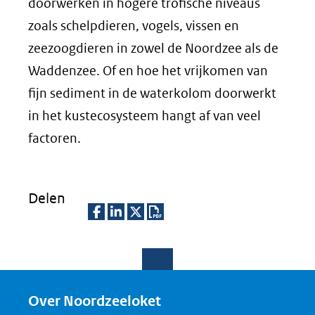
doorwerken in hogere trofische niveaus
zoals schelpdieren, vogels, vissen en
zeezoogdieren in zowel de Noordzee als de
Waddenzee. Of en hoe het vrijkomen van
fijn sediment in de waterkolom doorwerkt
in het kustecosysteem hangt af van veel
factoren.
Delen
D
D
D
D
e
e
e
o
l
l
l
w
e
e
e
n
Over Noordzeeloket