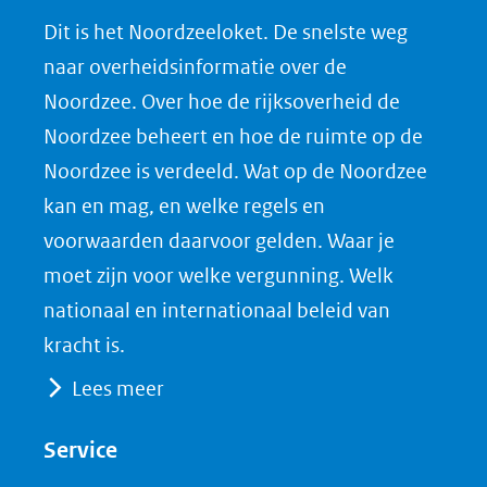
n
n
n
l
Dit is het Noordzeeloket. De snelste weg
o
o
o
o
naar overheidsinformatie over de
p
p
p
a
Noordzee. Over hoe de rijksoverheid de
F
L
X
d
Noordzee beheert en hoe de ruimte op de
(opent
a
i
P
Noordzee is verdeeld. Wat op de Noordzee
in
c
n
D
nieuw
e
k
F
kan en mag, en welke regels en
venster)
b
e
voorwaarden daarvoor gelden. Waar je
(verwijst
o
d
moet zijn voor welke vergunning. Welk
naar
o
I
nationaal en internationaal beleid van
een
k
n
kracht is.
(opent
(opent
andere
Lees meer
in
in
website)
nieuw
nieuw
Service
venster)
venster)