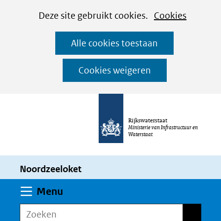
Cookies
Ga
Hier
Deze site gebruikt cookies.
Cookies
instellen
naar
kan
Alle cookies toestaan
de
het
inhoud
gebruik
Cookies weigeren
van
cookies
op
Rijkswaterstaat
deze
Ministerie van Infrastructuur en
Waterstaat
website
worden
Noordzeeloket
toegestaan
of
Uitklappen
Menu
geweigerd.
Zoeken
Zoeken