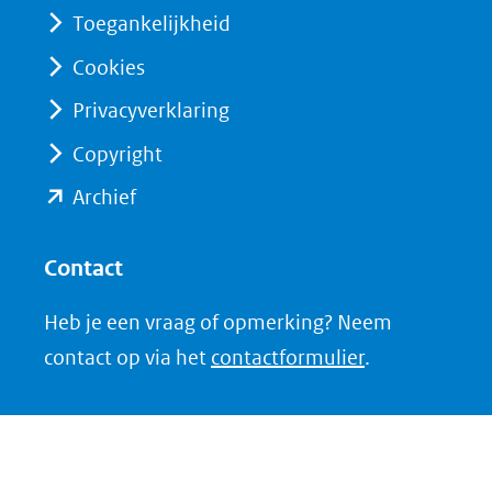
(verwijst
(verwijst
Toegankelijkheid
naar
naar
Cookies
een
een
Privacyverklaring
andere
andere
website)
website)
Copyright
(opent
Archief
in
nieuw
Contact
venster)
Heb je een vraag of opmerking? Neem
(verwijst
contact op via het
contactformulier
.
naar
een
andere
website)