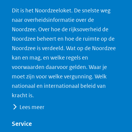
n
n
n
l
Dit is het Noordzeeloket. De snelste weg
o
o
o
o
naar overheidsinformatie over de
p
p
p
a
Noordzee. Over hoe de rijksoverheid de
F
L
X
d
Noordzee beheert en hoe de ruimte op de
(opent
a
i
P
Noordzee is verdeeld. Wat op de Noordzee
in
c
n
D
nieuw
e
k
F
kan en mag, en welke regels en
venster)
b
e
voorwaarden daarvoor gelden. Waar je
(verwijst
o
d
moet zijn voor welke vergunning. Welk
naar
o
I
nationaal en internationaal beleid van
een
k
n
kracht is.
(opent
(opent
andere
Lees meer
in
in
website)
nieuw
nieuw
Service
venster)
venster)