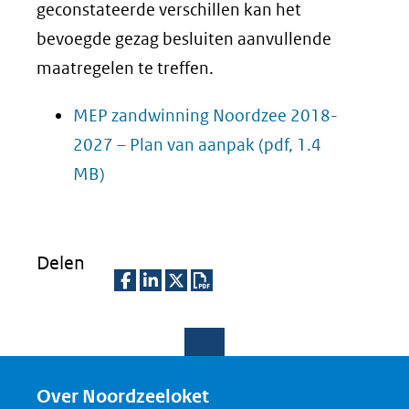
geconstateerde verschillen kan het
bevoegde gezag besluiten aanvullende
maatregelen te treffen.
MEP zandwinning Noordzee 2018-
2027 – Plan van aanpak
(pdf, 1.4
MB)
Delen
D
D
D
D
e
e
e
o
l
l
l
w
e
e
e
n
Over Noordzeeloket