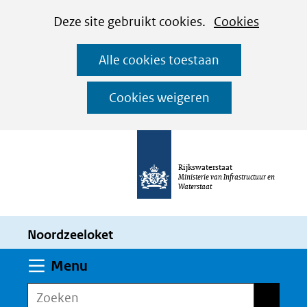
Cookies
Ga
Hier
Deze site gebruikt cookies.
Cookies
instellen
naar
kan
Alle cookies toestaan
de
het
inhoud
gebruik
Cookies weigeren
van
cookies
op
Rijkswaterstaat
deze
Ministerie van Infrastructuur en
Waterstaat
website
worden
Noordzeeloket
toegestaan
of
Uitklappen
Menu
geweigerd.
Zoeken
Zoeken