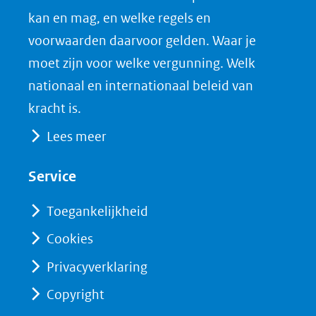
nieuw
e
k
F
kan en mag, en welke regels en
venster)
b
e
voorwaarden daarvoor gelden. Waar je
(verwijst
o
d
moet zijn voor welke vergunning. Welk
naar
o
I
nationaal en internationaal beleid van
een
k
n
kracht is.
(opent
(opent
andere
Lees meer
in
in
website)
nieuw
nieuw
Service
venster)
venster)
(verwijst
(verwijst
Toegankelijkheid
naar
naar
Cookies
een
een
Privacyverklaring
andere
andere
website)
website)
Copyright