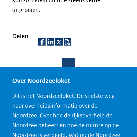
kon zo'n klein duintje steeds verder
uitgroeien.
Delen
D
D
D
D
e
e
e
o
l
l
l
w
e
e
e
n
Over Noordzeeloket
n
n
n
l
Dit is het Noordzeeloket. De snelste weg
o
o
o
o
naar overheidsinformatie over de
p
p
p
a
Noordzee. Over hoe de rijksoverheid de
F
L
X
d
Noordzee beheert en hoe de ruimte op de
(opent
a
i
P
Noordzee is verdeeld. Wat op de Noordzee
in
c
n
D